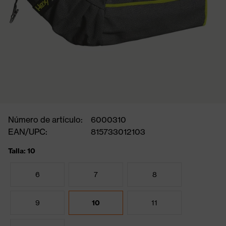
Número de artículo:
6000310
EAN/UPC:
815733012103
Talla: 10
6
7
8
9
10
11