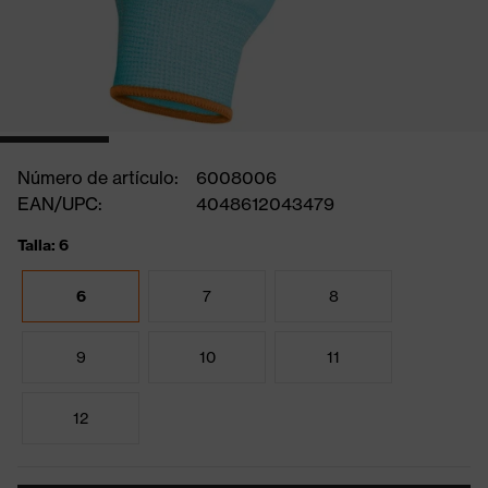
Número de artículo:
6008006
EAN/UPC:
4048612043479
Talla: 6
6
7
8
9
10
11
12