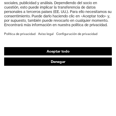
Cascos protectores
Guantes de seguridad
Calzado de protección
EPI individual
Máscaras de protección respiratoria
Protección de los oídos
Ropa de protección y ropa de trabajo
Asesoramiento de productos
De la cabeza a los pies: uvex Safety Expert System
Protección para las manos: uvex Chemical Expert
System
Protección respiratoria: uvex Respiratory Expert
System