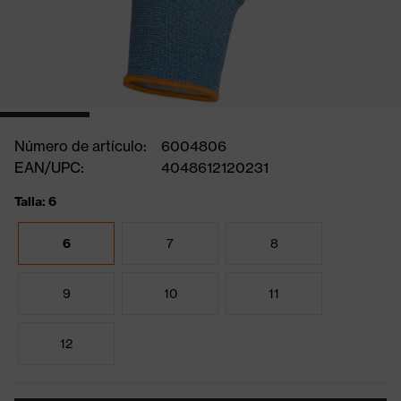
Número de artículo:
6004806
EAN/UPC:
4048612120231
Talla: 6
6
7
8
9
10
11
12