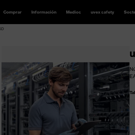
Comprar
Información
Medios
uvex safety
Soste
SD
u
Nú
E
Tal