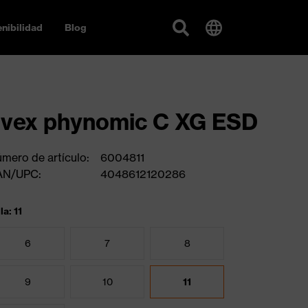
nibilidad
Blog
vex phynomic C XG ESD
mero de artículo:
6004811
AN/UPC:
4048612120286
la: 11
6
7
8
9
10
11