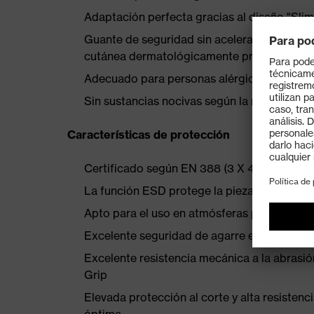
Adaptación perfecta gracias al diseño "Slim-
Guante de seguridad sin aceleradores con po
cutánea dermatológicamente probada (pr
Adecuado para personas alérgicas y alternat
Sin sustancias nocivas según la norma OE
Características de protección
Certificado según EN 388 (3 X 4 2 C), DIN
La función ESD protege la pieza de trabajo 
Apto para el uso en atmósferas potencialm
Excelente seguridad de agarre en zonas ol
Excelente resistencia mecánica a la abrasió
Grip
Elevada protección al corte y alta resistenc