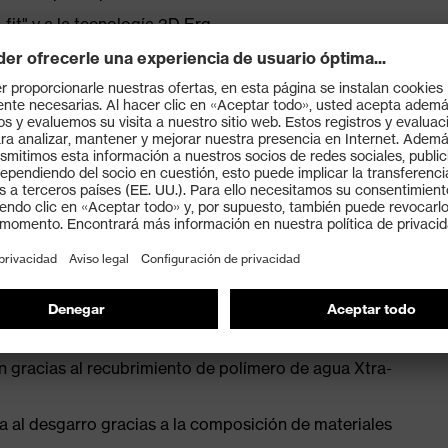
fit" y a la tecnología 3D Erg
tencial alergénico - Protección sanitaria y sensibilidad
oDERM®)
iva sin disolventes a los guantes de PU
KO-TEX® 100
 EN 16350:2014
de las descargas electrostáticas
ente explosivas
eosas, levemente húmedas y secas
n gracias al recubrimiento de polímero de agua Xtra-
ia al desgarro gracias a la composición de materiales