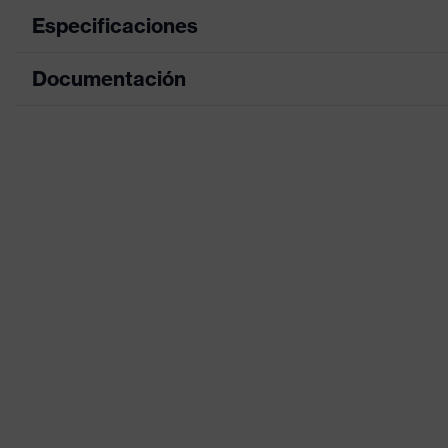
Especificaciones
Documentación
color de búsqueda (filtro)
negro, azul
Información sobre alergenos
Libre de aceler
Hoja de datos
Modelo
Con puño de pu
Declaración de conformidad CE
Recubrimiento
XtraGrip-NBR
Portal de descarga de la declaración de c
Superficie de revestimiento
Puntas de los d
Denominación de familia de
uvex phynomic
productos
Idoneidad para el entorno de
Adecuado para 
trabajo
Sexo
Unisex