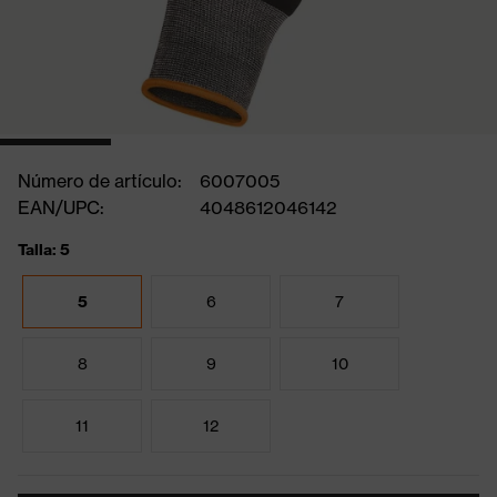
Número de artículo:
6007005
EAN/UPC:
4048612046142
Talla: 5
5
6
7
8
9
10
11
12