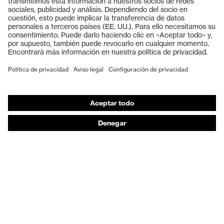
Cascos protectores
Guantes de seguridad
Calzado de protección
EPI individual
Máscaras de protección respiratoria
Protección de los oídos
Ropa de protección y ropa de trabajo
Asesoramiento de productos
De la cabeza a los pies: uvex Safety Expert System
Protección para las manos: uvex Chemical Expert
System
Protección respiratoria: uvex Respiratory Expert