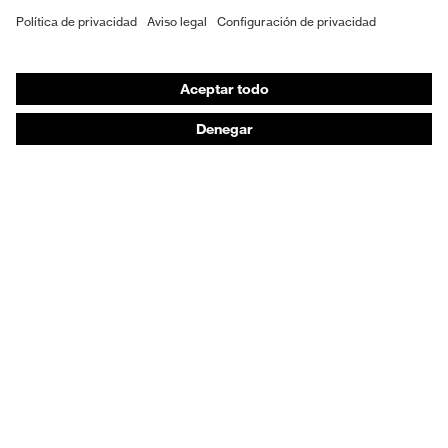
EPI individual
Máscaras de protección respiratoria
Protección de los oídos
Ropa de protección y ropa de trabajo
Asesoramiento de productos
De la cabeza a los pies: uvex Safety Expert System
Protección para las manos: uvex Chemical Expert
System
Protección respiratoria: uvex Respiratory Expert
System
Protección ocular: Configurador de gafas
protectoras
Tecnologías