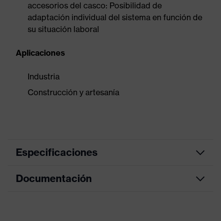
accesorios del casco: Posibilidad de
adaptación individual del sistema en función de
su situación laboral
Aplicaciones
Industria
Construcción y artesanía
Especificaciones
Documentación
Para montaje en casco,
Modelo
Fijación bayoneta
Hoja de datos
Denominación de
Accessories Earmuffs
familia de productos