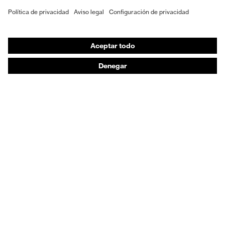
EPI individual
Máscaras de protección respiratoria
Protección de los oídos
Ropa de protección y ropa de trabajo
Asesoramiento de productos
De la cabeza a los pies: uvex Safety Expert System
Protección para las manos: uvex Chemical Expert
System
Protección respiratoria: uvex Respiratory Expert
System
Protección ocular: Configurador de gafas
protectoras
Tecnologías