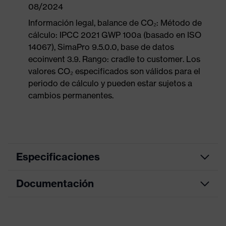
08/2024
Información legal, balance de CO₂: Método de
cálculo: IPCC 2021 GWP 100a (basado en ISO
14067), SimaPro 9.5.0.0, base de datos
ecoinvent 3.9. Rango: cradle to customer. Los
valores CO₂ especificados son válidos para el
periodo de cálculo y pueden estar sujetos a
cambios permanentes.
Especificaciones
Documentación
naranja
Color de marketing
claro
Hoja de datos
color de búsqueda (filtro)
naranja