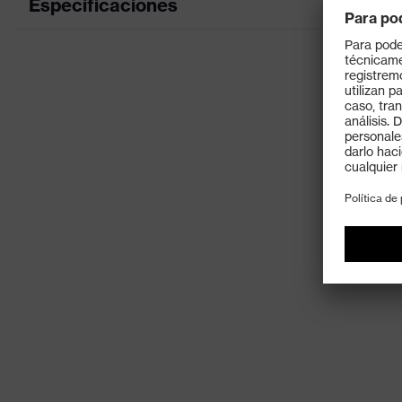
Especificaciones
Color de marketing
lima
color de búsqueda (filtro)
negro
Modelo
Con patil
Cordón ex
Equipamiento
facilitar
Denominación de familia de
uvex xact
productos
Detectabilidad
No
Sexo
Unisex
Valor H (valor de aislamiento
acústico para ruidos de alta
28