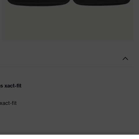
s xact-fit
xact-fit