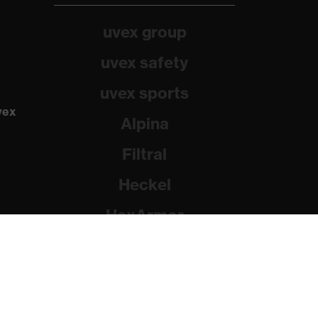
uvex group
uvex safety
uvex sports
vex
Alpina
Filtral
Heckel
HexArmor
Rainer Winter Stiftung