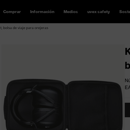
Comprar
Información
Medios
uvex safety
Soste
t, bolsa de viaje para orejeras
K
b
Nú
E