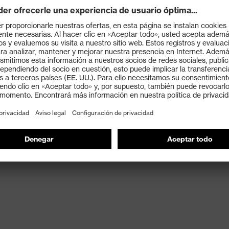
la
traíble, Tapón recambiable, Huecos para los pulgares para
 la colocación, Cordón con longitud ajustable, Pin reutilizable
-fit