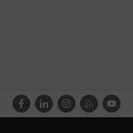
 (PE), Polipropileno (PP)
no (PU)
2:2002
os
amiento