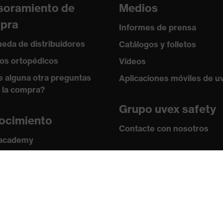
soramiento de
Medios
pra
Informes de prensa
eda de distribuidores
Catálogos y folletos
izable (NR)
os ortopédicos
Vídeos
e alguna otra preguntas
Aplicaciones móviles de u
 la compra?
Grupo uvex safety
ocimiento
Contacte con nosotros
 academy
s y directrices
Contacto
ficados
Ofertas de trabajo
Aviso legal