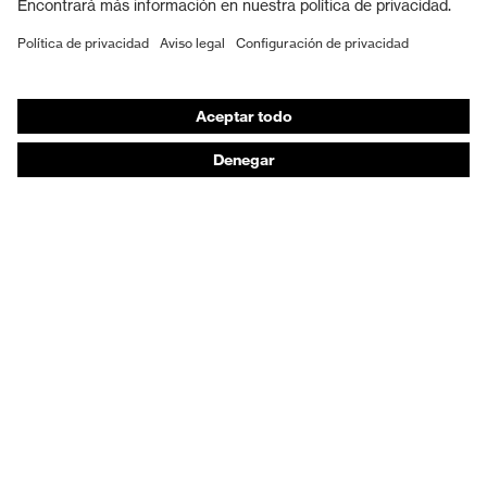
Calzado de protección
EPI individual
Máscaras de protección respiratoria
Protección de los oídos
Ropa de protección y ropa de trabajo
Asesoramiento de productos
De la cabeza a los pies: uvex Safety Expert System
Protección para las manos: uvex Chemical Expert
System
Protección respiratoria: uvex Respiratory Expert
System
Protección ocular: Configurador de gafas
protectoras
Tecnologías