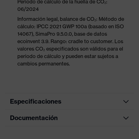
Período de cálculo de la huella de CO₂:
06/2024
Información legal, balance de CO₂: Método de
cálculo: IPCC 2021 GWP 100a (basado en ISO
14067), SimaPro 9.5.0.0, base de datos
ecoinvent 3.9. Rango: cradle to customer. Los
valores CO₂ especificados son válidos para el
periodo de cálculo y pueden estar sujetos a
cambios permanentes.
Especificaciones
Documentación
color de búsqueda (filtro)
azul
Modelo
Con cordón
Hoja de datos