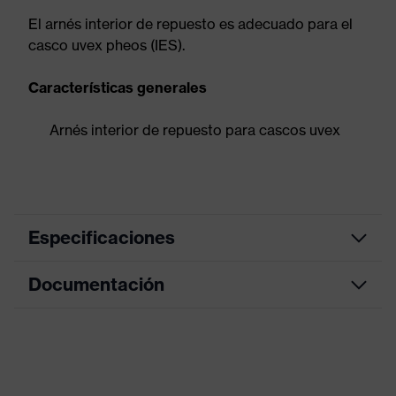
El arnés interior de repuesto es adecuado para el
casco uvex pheos (IES).
Características generales
Arnés interior de repuesto para cascos uvex
Especificaciones
Documentación
Denominación de
Accessories Helmets
familia de productos
Hoja de datos
Propiedades de
Material: plástico, Material:
Accesorios
Textil, Material: Metal