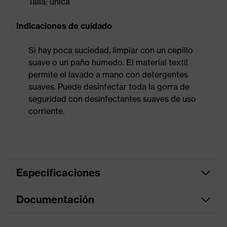
Talla: única
Indicaciones de cuidado
Si hay poca suciedad, limpiar con un cepillo
suave o un paño húmedo. El material textil
permite el lavado a mano con detergentes
suaves. Puede desinfectar toda la gorra de
seguridad con desinfectantes suaves de uso
corriente.
Especificaciones
Documentación
color de
búsqueda
negro
(filtro)