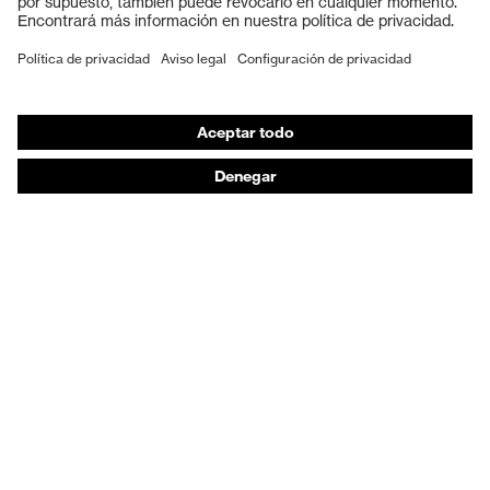
Calzado de protección
EPI individual
Máscaras de protección respiratoria
Protección de los oídos
Ropa de protección y ropa de trabajo
Asesoramiento de productos
De la cabeza a los pies: uvex Safety Expert System
Protección para las manos: uvex Chemical Expert
System
Protección respiratoria: uvex Respiratory Expert
System
Protección ocular: Configurador de gafas
protectoras