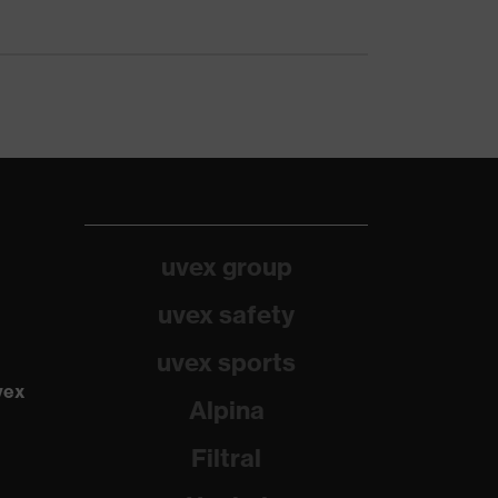
uvex group
uvex safety
uvex sports
vex
Alpina
Filtral