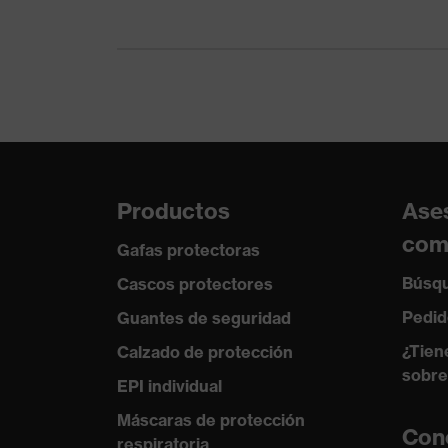
Protección contra
Abertura para el barbuqu
riesgos mecánicos
objetos afilados y punti
Protección contra
Resistencia a llama, Res
riesgos térmicos
Tecnología uvex
uvex climazone
Cierre
Cierre con hebilla
Productos
Ase
com
Gafas protectoras
Búsqu
Cascos protectores
Pedid
Guantes de seguridad
¿Tien
Calzado de protección
sobre
EPI individual
Máscaras de protección
Con
respiratoria