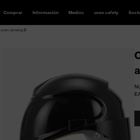
Comprar
Información
Medios
uvex safety
Soste
 uvex airwing B
C
a
Nú
E