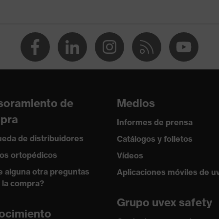
ejo entre 150 y 250 N, Resistencia a la penetración de
agudos, Absorción de impactos verticales
istencia al frío de hasta -30 °C
soramiento de
Medios
pra
Informes de prensa
eda de distribuidores
Catálogos y folletos
os ortopédicos
Vídeos
e alguna otra preguntas
Aplicaciones móviles de u
 la compra?
Grupo uvex safety
ocimiento