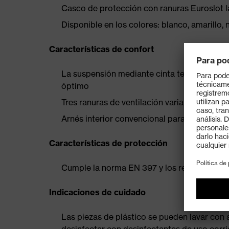
Casco de protección con ranuras Euroslot l
Disponible en los colores: blanco, amarillo, n
Características de confort
La suspensión mediante cinta textil de seis
óptimo
Tres ranuras de ventilación variables para 
Arnés interior convencional para un ajuste
Características de protección
Cumple la norma EN 397 y los requisitos ad
Indicaciones de cuidado
Las piezas de plástico se pueden lavar con 