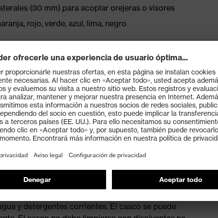
aterales (30 mm) para acoplar orejeras o visores
aranja, rojo, verde, azul, lima, negro
 puntos garantiza una adaptación perfecta y un confort
una máxima ventilación
 personalizado y cómodo
icionales para temperaturas muy bajas (-30 °C)
agua y detergentes corrientes. El casco se puede