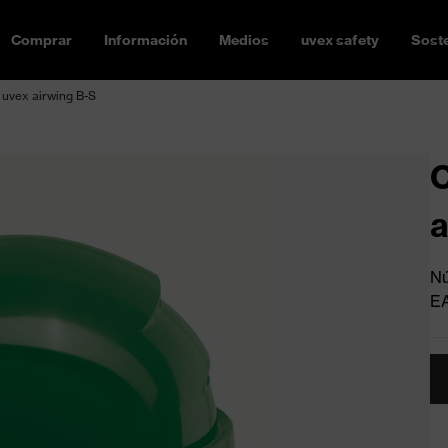
Comprar
Información
Medios
uvex safety
Soste
 uvex airwing B-S
C
a
Nú
E