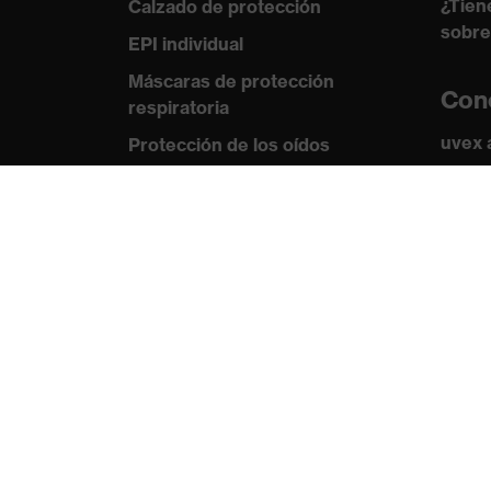
¿Tien
Calzado de protección
sobre
EPI individual
Máscaras de protección
Con
respiratoria
uvex
Protección de los oídos
Norma
Ropa de protección y ropa de
trabajo
Certi
Asesoramiento de
productos
De la cabeza a los pies: uvex
Safety Expert System
Protección para las manos: uvex
Chemical Expert System
Protección respiratoria: uvex