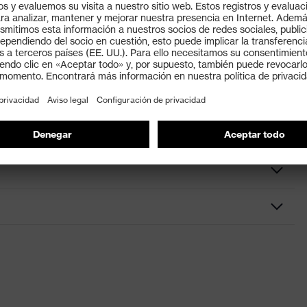
agua y detergentes corrientes. El casco se puede
ente. El casco no debe limpiarse con disolventes no
os, Cinta de sudoración