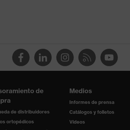
ejo entre 150 y 250 N, Resistencia a la penetración de
agudos, Absorción de impactos verticales
istencia al frío de hasta -30 °C
soramiento de
Medios
pra
Informes de prensa
eda de distribuidores
Catálogos y folletos
os ortopédicos
Vídeos