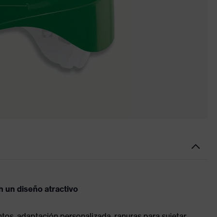
n un diseño atractivo
untos, adaptación personalizada, ranuras para sujetar