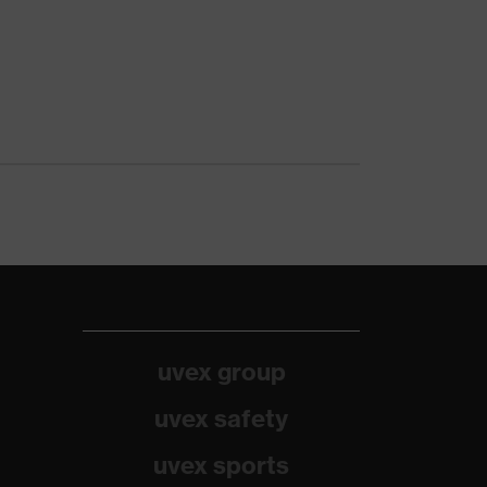
uvex group
uvex safety
uvex sports