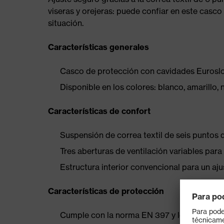
viseras y orejeras: puede confiar en este casco
situación.
Características generales
Casco de protección con cavidades Euroslot 
Disponible en los colores: blanco, amarillo, n
Características de confort
Suspensión de correa textil de seis puntos
Tres aberturas de ventilación variables par
Estructura interior convencional para un a
Características de protección
Cumple con la norma EN 397 y los requisito