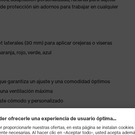
 de protección sin adornos para trabajar en cualquier
laterales (30 mm) para aplicar orejeras o viseras
aranja, rojo, verde, azul
 que garantiza un ajuste y una comodidad óptimos
a una ventilación máxima
juste cómodo y personalizado
s adicionales para temperaturas muy bajas (-30 °C)