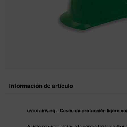
Información de artículo
uvex airwing – Casco de protección ligero co
Ajuste seguro gracias a la correa textil de 6 p