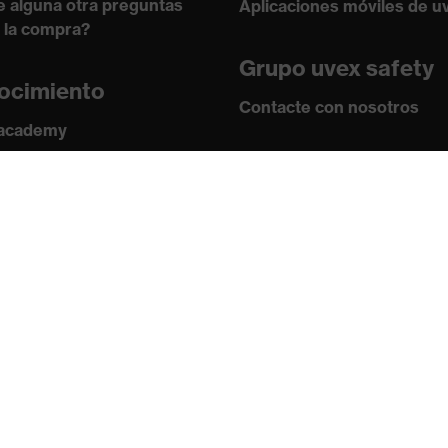
e alguna otra preguntas
Aplicaciones móviles de u
 la compra?
Grupo uvex safety
ocimiento
Contacte con nosotros
 academy
s y directrices
Contacto
ficados
Ofertas de trabajo
Aviso legal
Política de privaci
Boletín
Suscribirse
Cambiar datos