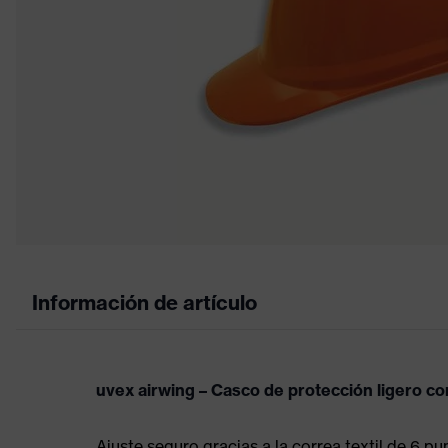
Información de artículo
uvex airwing – Casco de protección ligero co
Ajuste seguro gracias a la correa textil de 6 pu