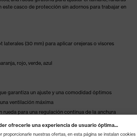
en este casco de protección sin adornos para trabajar en
laterales (30 mm) para aplicar orejeras o visores
aranja, rojo, verde, azul
 que garantiza un ajuste y una comodidad óptimos
a una ventilación máxima
on rueda para una regulación continua de la anchura