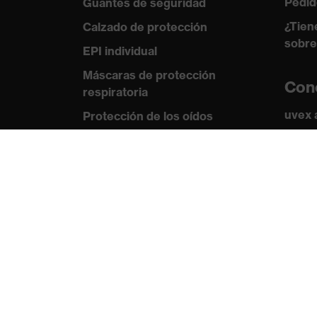
Pedid
Guantes de seguridad
¿Tien
Calzado de protección
sobre
EPI individual
Máscaras de protección
Con
respiratoria
uvex
Protección de los oídos
Norma
Ropa de protección y ropa de
trabajo
Certi
Asesoramiento de
productos
De la cabeza a los pies: uvex
Safety Expert System
Protección para las manos: uvex
Chemical Expert System