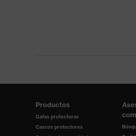
Clase de producto
Casco de protección
Tipo de producto
casco industrial
Longitud de la visera
Visera larga
Protección contra
Abertura para el barbuqu
riesgos mecánicos
objetos afilados y punti
Protección contra
Resistencia a llama, Res
riesgos térmicos
Tecnología uvex
uvex climazone
Productos
Ase
com
Gafas protectoras
Búsqu
Cascos protectores