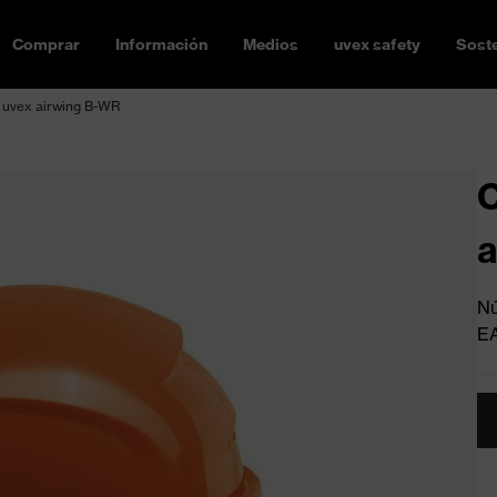
Comprar
Información
Medios
uvex safety
Soste
 uvex airwing B-WR
C
a
Nú
E