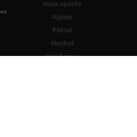
uvex sports
vex
Alpina
Filtral
Heckel
HexArmor
Rainer Winter Stiftung
dad