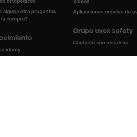
os ortopédicos
Vídeos
e alguna otra preguntas
Aplicaciones móviles de u
 la compra?
Grupo uvex safety
ocimiento
Contacte con nosotros
 academy
s y directrices
Contacto
ficados
Ofertas de trabajo
Aviso legal
Política de privaci
Boletín
Suscribirse
Cambiar datos