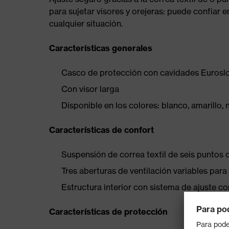
para sujetar visores y orejeras: puede confiar 
cualquier situación.
Características generales
Casco de protección con cavidades Euroslot 
Con visor larga
Disponible en los colores: blanco, amarillo, n
Características de confort
Suspensión de correa textil de seis puntos
Tres aberturas de ventilación variables par
Estructura interior con sistema de ajuste c
Características de protección