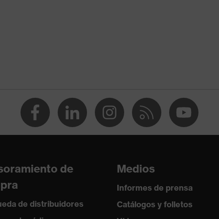
ejo entre 150 y 250 N, Resistencia a la penetración de
agudos, Absorción de impactos verticales
istencia al frío de hasta -30 °C
soramiento de
Medios
pra
Informes de prensa
eda de distribuidores
Catálogos y folletos