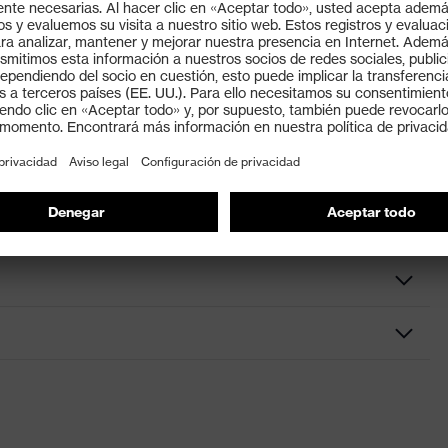
s adicionales para temperaturas muy bajas (-30 °C)
agua y detergentes corrientes. El casco se puede
ente. El casco no debe limpiarse con disolventes no