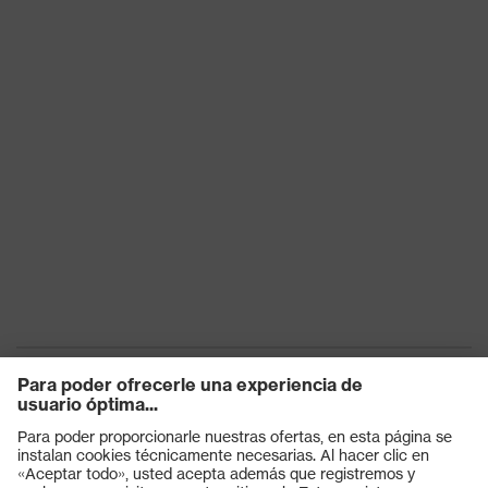
térmicos
Tecnología
uvex climazone
uvex
Cierre
Cierre con hebilla