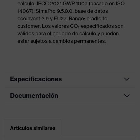
cálculo: IPCC 2021 GWP 100a (basado en ISO
14067), SimaPro 9.5.0.0, base de datos
ecoinvent 3.9 y EU27. Rango: cradle to
customer. Los valores CO₂ especificados son
válidos para el periodo de cálculo y pueden
estar sujetos a cambios permanentes.
Especificaciones
Documentación
color de
búsqueda
azul
(filtro)
Hoja de datos
Conexión de
Orejeras y visores (Euroslots 30
Artículos similares
accesorios de
mm), Otros accesorios (p. ej., luz
Declaración de conformidad CE
casco
de casco)