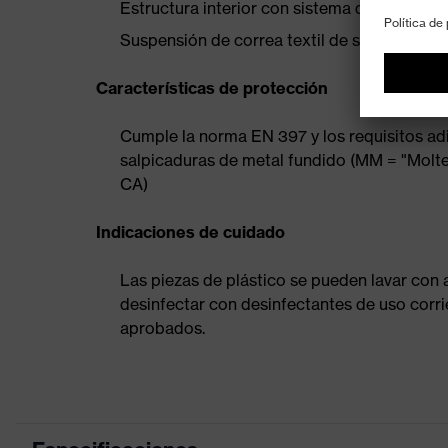
Estructura interior con sistema de ajuste c
Suspensión de correa textil de seis puntos
Características de protección
Cumple la norma EN 397 y los requisitos ad
salpicaduras de metal fundido (MM = "Mol
CA)
Indicaciones de cuidado
Las piezas de plástico se pueden lavar con 
desinfectar con desinfectantes de uso corri
aprobados.