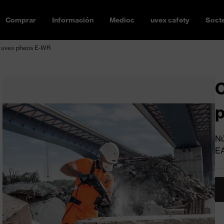
Comprar
Información
Medios
uvex safety
Soste
n uvex pheos E-WR
C
Nú
E