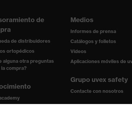
ejo entre 150 y 250 N, Resistencia a la penetración de
agudos, Absorción de impactos verticales
soramiento de
Medios
istencia al frío de hasta -30 °C
pra
Informes de prensa
eda de distribuidores
Catálogos y folletos
os ortopédicos
Vídeos
e alguna otra preguntas
Aplicaciones móviles de u
 la compra?
Grupo uvex safety
ocimiento
Contacte con nosotros
 academy
s y directrices
Contacto
ficados
Ofertas de trabajo