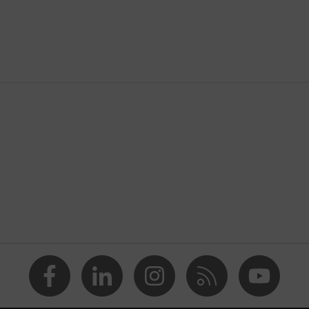
idad (HDPE)
, EN 50365:2002
ón continua de hasta 1500 V (CC), Protección contra tensión
 (CA)