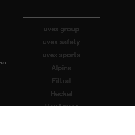
uvex group
uvex safety
uvex sports
vex
Alpina
Filtral
Heckel
HexArmor
Rainer Winter Stiftung