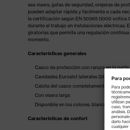
sea visera, gafas de seguridad, orejeras de pro
pueden adaptar rápida y fácilmente a cada nec
la certificación según EN 50365 (1000 voltios 
durante el trabajo en instalaciones eléctricas.
giratorias que permite una regulación continua 
momento.
Características generales
Casco de protección con ranura en la parte 
Cavidades Euroslot laterales (30 mm) para a
Calota del casco completamente cerrada para
Con visera larga
Disponible en los colores: blanco, naranja, ro
Características de confort