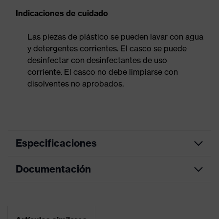
Indicaciones de cuidado
Las piezas de plástico se pueden lavar con agua
y detergentes corrientes. El casco se puede
desinfectar con desinfectantes de uso
corriente. El casco no debe limpiarse con
disolventes no aprobados.
Especificaciones
Documentación
Conexión de
Orejeras y visores (Euroslots 30
accesorios de
mm), Otros accesorios (p. ej., luz
casco
de casco)
Hoja de datos
Equipamiento
Arnés interior de 6 puntos