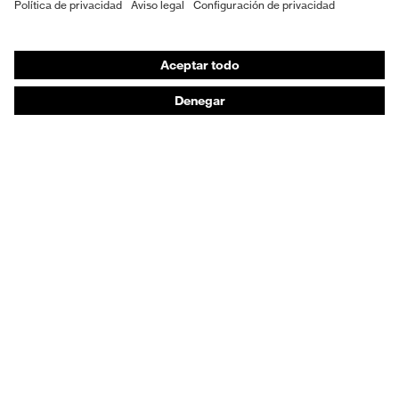
EPI individual
Máscaras de protección respiratoria
Protección de los oídos
Ropa de protección y ropa de trabajo
Asesoramiento de productos
De la cabeza a los pies: uvex Safety Expert System
Protección para las manos: uvex Chemical Expert
System
Protección respiratoria: uvex Respiratory Expert
System
Protección ocular: Configurador de gafas
protectoras
Tecnologías
Reconocimientos