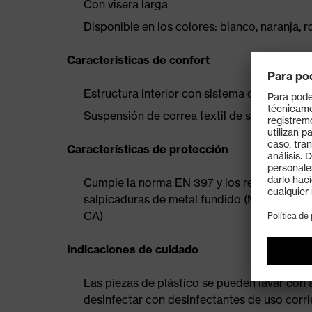
Con visera larga
Disponible en los colores: blanco, naranja, ro
Características de confort
Estructura interior con sistema de ajuste c
Suspensión de correa textil de seis puntos
Características de protección
Cumple la norma EN 397 y los requisitos ad
salpicaduras de metal fundido (MM = "Mol
CA)
Indicaciones de cuidado
Las piezas de plástico se pueden lavar con 
desinfectar con desinfectantes de uso corri