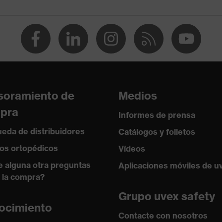
ón continua de hasta 1500 V (CC), Protección contra tensión
 (CA)
soramiento de
Medios
pra
ejo entre 150 y 250 N, Resistencia a la penetración de
Informes de prensa
agudos, Absorción de impactos verticales
eda de distribuidores
Catálogos y folletos
os ortopédicos
Vídeos
istencia al frío de hasta -30 °C
e alguna otra preguntas
Aplicaciones móviles de u
 la compra?
Grupo uvex safety
ocimiento
Contacte con nosotros