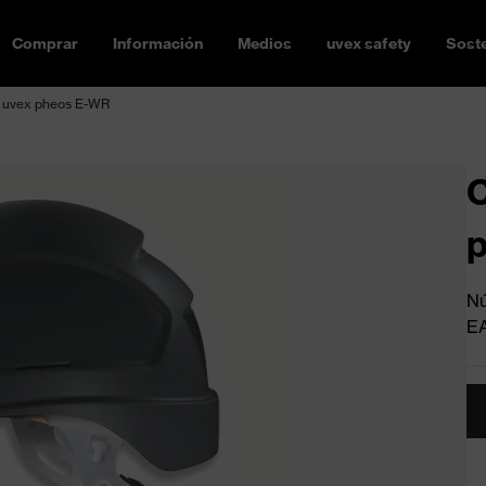
Comprar
Información
Medios
uvex safety
Soste
n uvex pheos E-WR
C
Nú
E