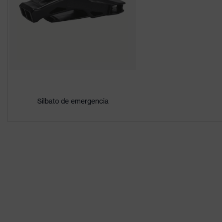
uvex pheos
familia de productos
Sexo
Unisex
Variante de
Arnés interior convencio
equipamiento interior
Marcado del visor
-
Silbato de emergencia
Material de la capa
Polietileno de alta dens
exterior
Material del acabado
plástico
interior
Norma
EN 397:2012 + A1:2012
Clase de producto
Casco de protección