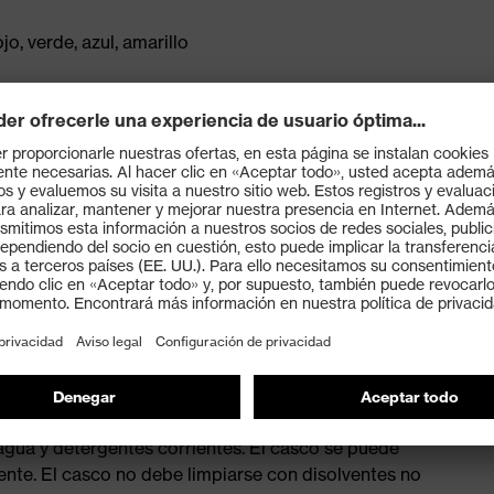
jo, verde, azul, amarillo
on rueda para una regulación continua de la anchura
 que garantiza un ajuste y una comodidad óptimos
icionales para temperaturas muy bajas (-30 ºC) y
ten Metal") y está homologado según EN50365 (1000 V
agua y detergentes corrientes. El casco se puede
ente. El casco no debe limpiarse con disolventes no