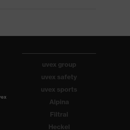
uvex group
uvex safety
uvex sports
vex
Alpina
Filtral
Heckel