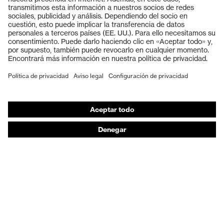
Gafas protectoras
Cascos protectores
Guantes de seguridad
Calzado de protección
EPI individual
Máscaras de protección respiratoria
Protección de los oídos
Ropa de protección y ropa de trabajo
Asesoramiento de productos
De la cabeza a los pies: uvex Safety Expert System
Protección para las manos: uvex Chemical Expert
System
Protección respiratoria: uvex Respiratory Expert