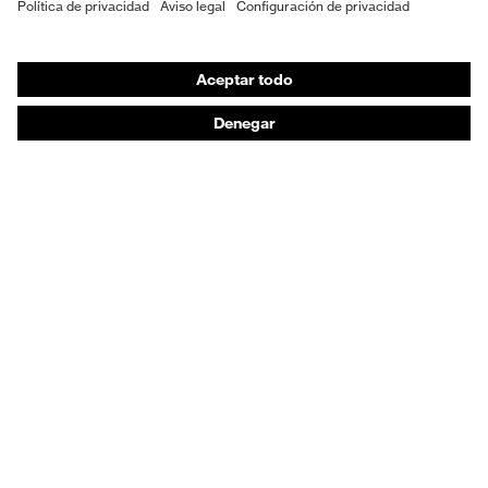
EPI individual
Máscaras de protección respiratoria
Protección de los oídos
Ropa de protección y ropa de trabajo
Asesoramiento de productos
De la cabeza a los pies: uvex Safety Expert System
Protección para las manos: uvex Chemical Expert
System
Protección respiratoria: uvex Respiratory Expert
System
Protección ocular: Configurador de gafas
protectoras
Tecnologías
Reconocimientos