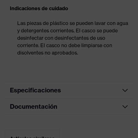
Indicaciones de cuidado
Las piezas de plástico se pueden lavar con agua
y detergentes corrientes. El casco se puede
desinfectar con desinfectantes de uso
corriente. El casco no debe limpiarse con
disolventes no aprobados.
Especificaciones
Documentación
Conexión de
Orejeras y visores (Euroslots 30
accesorios de
mm), Otros accesorios (p. ej., luz
casco
de casco)
Hoja de datos
Barbuquejo de 4 puntos, Arnés