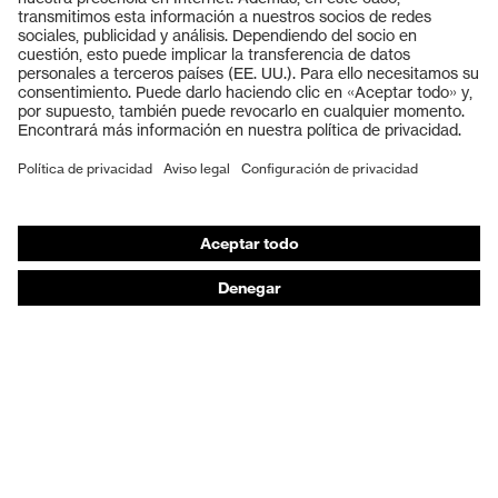
Gafas protectoras
Cascos protectores
Guantes de seguridad
Calzado de protección
EPI individual
Máscaras de protección respiratoria
Protección de los oídos
Ropa de protección y ropa de trabajo
Asesoramiento de productos
De la cabeza a los pies: uvex Safety Expert System
Protección para las manos: uvex Chemical Expert
System
Protección respiratoria: uvex Respiratory Expert