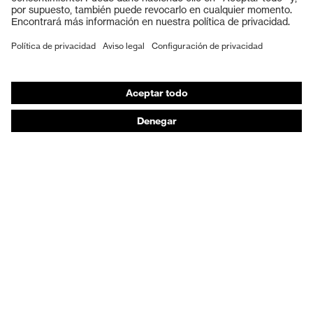
Calzado de protección
EPI individual
Máscaras de protección respiratoria
Protección de los oídos
Ropa de protección y ropa de trabajo
Asesoramiento de productos
De la cabeza a los pies: uvex Safety Expert System
Protección para las manos: uvex Chemical Expert
System
Protección respiratoria: uvex Respiratory Expert
System
Protección ocular: Configurador de gafas
protectoras