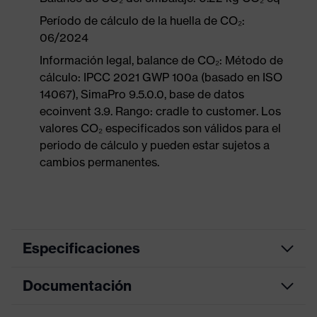
Período de cálculo de la huella de CO₂:
06/2024
Información legal, balance de CO₂: Método de
cálculo: IPCC 2021 GWP 100a (basado en ISO
14067), SimaPro 9.5.0.0, base de datos
ecoinvent 3.9. Rango: cradle to customer. Los
valores CO₂ especificados son válidos para el
periodo de cálculo y pueden estar sujetos a
cambios permanentes.
Especificaciones
Documentación
color de búsqueda
negro
(filtro)