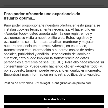
máximo del dispositivo de
retención de 25 mm
Protección
contra
Resistencia a llama, Resistencia al
riesgos
frío de hasta -30 °C
térmicos
Productos
Cierre
Mecanismo de cierre
Gafas protectoras
Cascos protectores
Guantes de seguridad
Calzado de protección
EPI individual
Máscaras de protección respiratoria
Protección de los oídos
Ropa de protección y ropa de trabajo