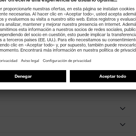
frigerante mediante evaporación.
llas y la radiación solar
ción
es
Accessories Helmets