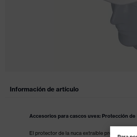
Información de artículo
Accesorios para cascos uvex: Protección de 
El protector de la nuca extraíble protege del pol