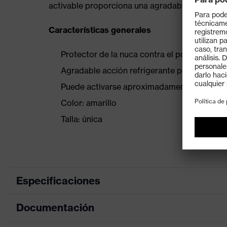
activable proporciona una agradable acción re
Características generales
Protector de la nuca contra el polvo, las asti
Agradable acción refrigerante por evapora
Puede activarse aproximadamente 200 vec
Color: amarillo
Talla: única
Especificaciones
Documentación
Denominación de familia de productos