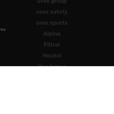
uvex group
uvex safety
uvex sports
vex
Alpina
Filtral
Heckel
HexArmor
Rainer Winter Stiftung
dad