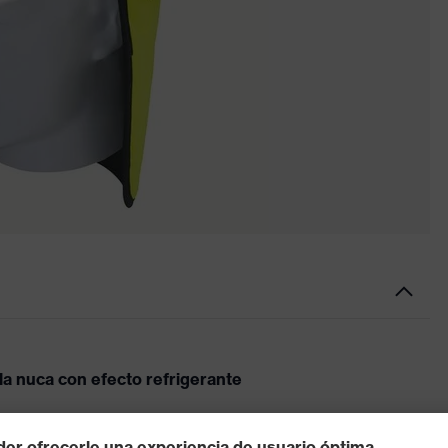
la nuca con efecto refrigerante
vo, las astillas o la radiación solar. El enfriamiento