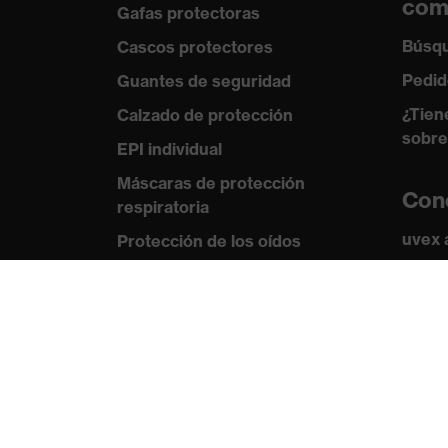
com
Gafas protectoras
Búsqu
Cascos protectores
Pedid
Guantes de seguridad
¿Tien
Calzado de protección
sobre
EPI individual
Máscaras de protección
Con
respiratoria
uvex
Protección de los oídos
Norma
Ropa de protección y ropa de
trabajo
Certi
Asesoramiento de
productos
De la cabeza a los pies: uvex