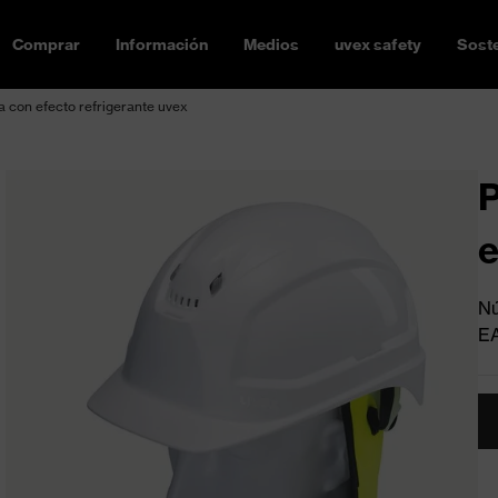
Comprar
Información
Medios
uvex safety
Soste
a con efecto refrigerante uvex
P
e
Nú
E