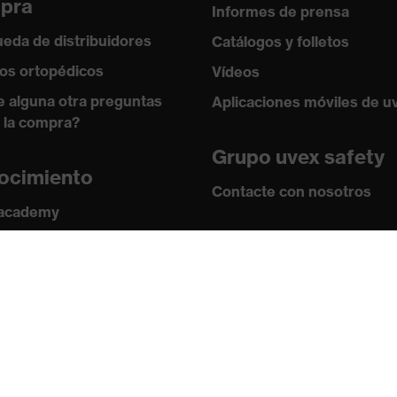
pra
Informes de prensa
eda de distribuidores
Catálogos y folletos
os ortopédicos
Vídeos
e alguna otra preguntas
Aplicaciones móviles de u
 la compra?
Grupo uvex safety
ocimiento
Contacte con nosotros
 academy
s y directrices
Contacto
ficados
Ofertas de trabajo
Aviso legal
Política de privaci