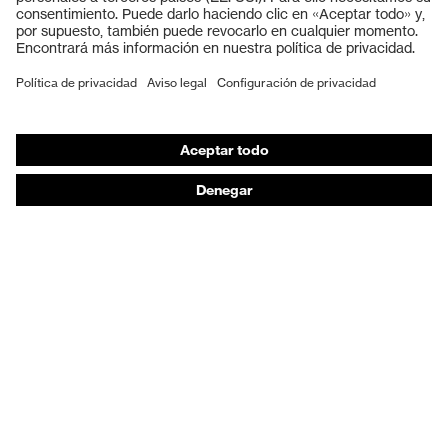
Guantes de seguridad
Calzado de protección
EPI individual
Máscaras de protección respiratoria
Protección de los oídos
Ropa de protección y ropa de trabajo
Asesoramiento de productos
De la cabeza a los pies: uvex Safety Expert System
Protección para las manos: uvex Chemical Expert
System
Protección respiratoria: uvex Respiratory Expert
System
Protección ocular: Configurador de gafas