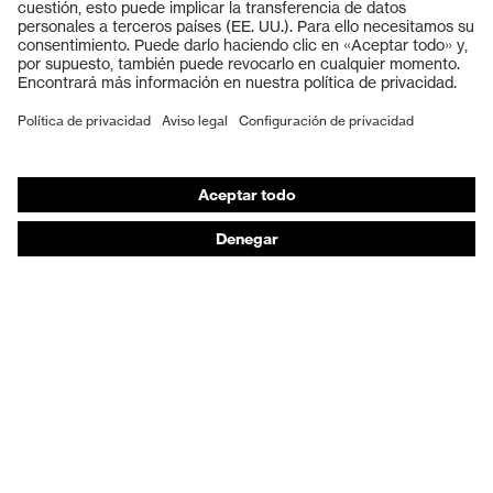
Cascos protectores
Guantes de seguridad
Calzado de protección
EPI individual
Máscaras de protección respiratoria
Protección de los oídos
Ropa de protección y ropa de trabajo
Asesoramiento de productos
De la cabeza a los pies: uvex Safety Expert System
Protección para las manos: uvex Chemical Expert
System
Protección respiratoria: uvex Respiratory Expert
System