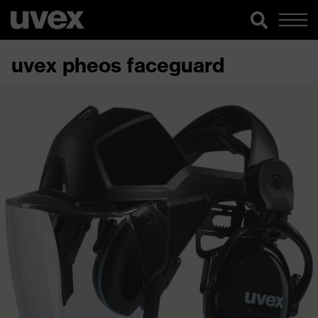
uvex pheos faceguard