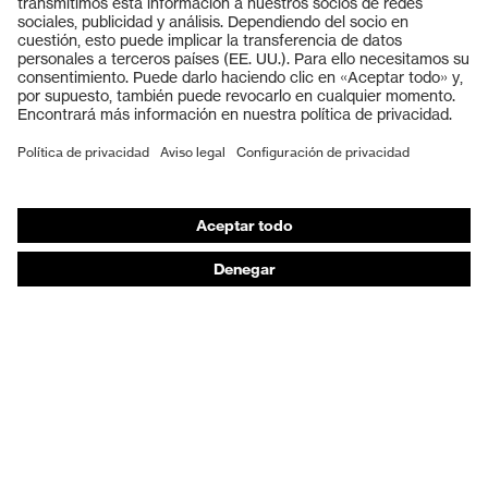
Gafas protectoras
Cascos protectores
Guantes de seguridad
Calzado de protección
EPI individual
Máscaras de protección respiratoria
Protección de los oídos
Ropa de protección y ropa de trabajo
Asesoramiento de productos
De la cabeza a los pies: uvex Safety Expert System
Protección para las manos: uvex Chemical Expert
System
Protección respiratoria: uvex Respiratory Expert