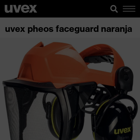
uvex pheos faceguard naranja