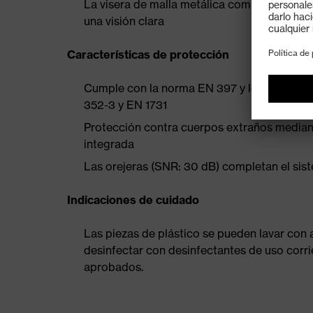
La visera de malla metálica completamente
una visión clara
Características de protección
Cumple con la norma EN 397 y los requisito
352-3 y EN 1731
Protección contra cuerpos extraños median
integrada
Las orejeras (SNR: 30 dB) completan el sist
Indicaciones de cuidado
Las piezas de plástico se pueden lavar con 
desinfectar con desinfectantes de uso corri
aprobados.