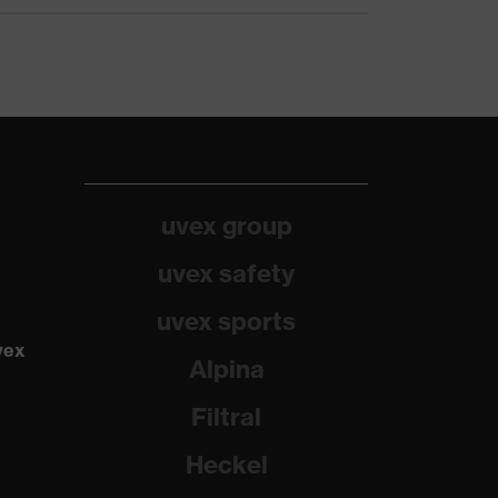
uvex group
uvex safety
uvex sports
vex
Alpina
Filtral
Heckel