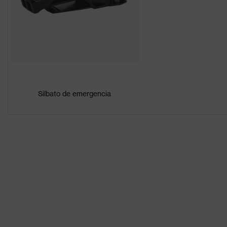
Variante de
Arnés interior con rueda
equipamiento interior
Marcado del visor
-
Material de la capa
Copolímero de acrilonitr
exterior
Silbato de emergencia
Material del acabado
plástico
interior
Norma
EN 1731:2006, EN 397:2
Clase de producto
Casco de protección
Tipo de producto
casco industrial
Longitud de la visera
Visera corta