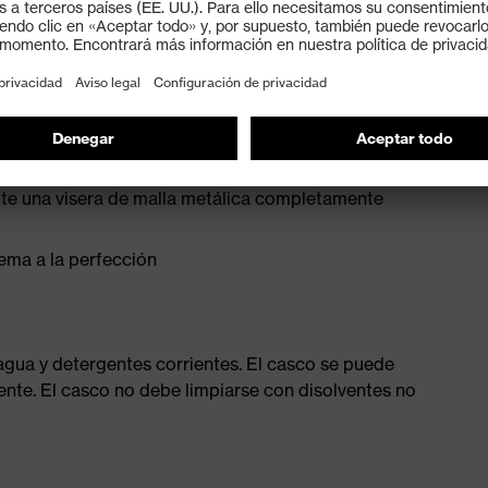
 integrada protege contra cuerpos extraños y asegura
s adicionales para temperaturas muy bajas (-30 °C), EN
te una visera de malla metálica completamente
ema a la perfección
agua y detergentes corrientes. El casco se puede
ente. El casco no debe limpiarse con disolventes no