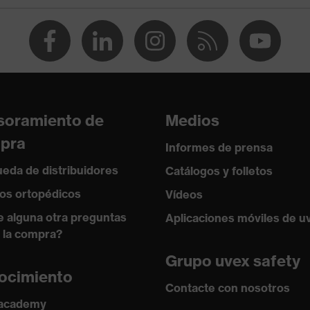
ejo entre 150 y 250 N, Resistencia a la penetración de
agudos, Absorción de impactos verticales
istencia al frío de hasta -30 °C
soramiento de
Medios
pra
Informes de prensa
eda de distribuidores
Catálogos y folletos
os ortopédicos
Vídeos
e alguna otra preguntas
Aplicaciones móviles de u
 la compra?
Grupo uvex safety
ocimiento
Contacte con nosotros
 academy