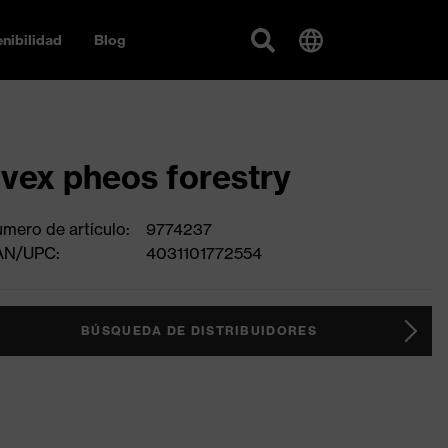
nibilidad
Blog
vex pheos forestry
mero de artículo:
9774237
AN/UPC:
4031101772554
BÚSQUEDA DE DISTRIBUIDORES