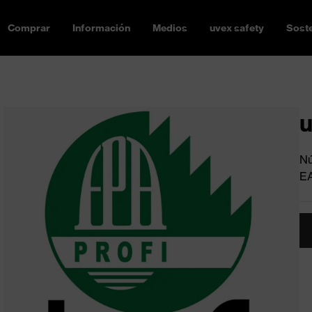
Comprar
Información
Medios
uvex safety
Soste
u
Nú
E