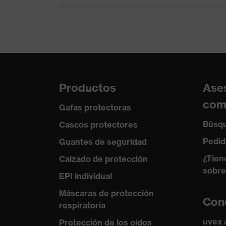
Protección contra
Metal fundido (MM)
riesgos químicos
Protección contra
Abertura para el barbuqu
riesgos mecánicos
objetos afilados y punti
Protección contra
Resistencia a llama, Res
riesgos térmicos
Productos
Ase
Tecnología uvex
uvex climazone
com
Gafas protectoras
Búsqu
Cascos protectores
Pedid
Guantes de seguridad
¿Tien
Calzado de protección
sobre
EPI individual
Máscaras de protección
Con
respiratoria
uvex
Protección de los oídos