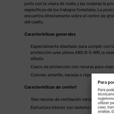
junto con la visera de malla y las orejeras le p
específicos de los trabajos forestales. La posic
encuentra directamente sobre el centro de gra
del cuello.
Características generales
Especialmente diseñado para cumplir con los
protección uvex pheos ABS B-S-WR, la vise
silbato
Casco de protección con ranuras para viser
Colores: amarillo, naranja o rojo
Características de confort
Tres ranuras de ventilación variables para 
Estructura interior con sistema de ajuste 