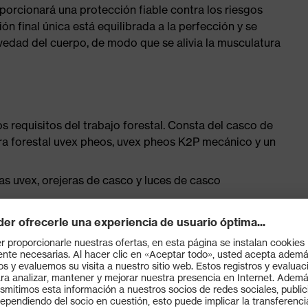
roporcionará una protección fiable contra los riesgos
ión final única está equilibrada a la perfección y se
vedad del cuerpo, de modo que se alivia la musculatura
 requisitos del trabajo forestal. Consta del casco de
ra forestal uvex pheos, uvex pheos K2P mecánico y un
as uvex, orejeras de casco y luces de casco
una ventilación máxima
con rueda para regular el ancho en todo momento