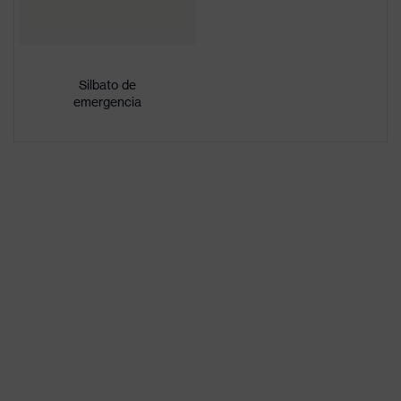
Denominación
de familia de
uvex pheos
productos
Silbato de
emergencia
Sexo
Unisex
Variante de
equipamiento
Arnés interior con rueda
interior
Marcado del
-
visor
Material de la
Polietileno de alta densidad
capa exterior
(HDPE)
Material del
acabado
plástico
interior