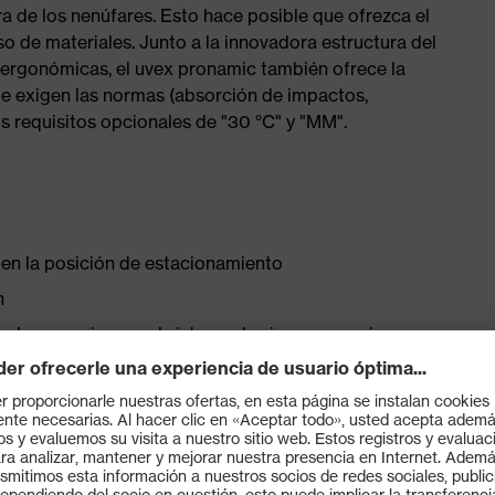
ura de los nenúfares. Esto hace posible que ofrezca el
 de materiales. Junto a la innovadora estructura del
s ergonómicas, el uvex pronamic también ofrece la
e exigen las normas (absorción de impactos,
s requisitos opcionales de "30 °C" y "MM".
 en la posición de estacionamiento
n
olocar orejeras y el sistema de visor pronamic
a gama de accesorios
2) de serie