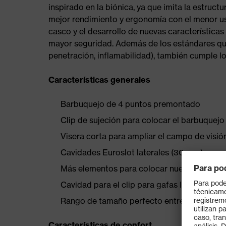
inspirado en la biónica, ya que imita la estruct
mejor rendimiento y ergonomía con el menor uso
casco y el desarrollo de nuevas característica
mayor seguridad. Además de los estándares qu
penetración, inflamabilidad), también cumple lo
Características generales
Barbuquejo de 4 puntos premontado
Clip de sujeción para colocar el barbuquejo
Visera corta para ampliar el campo de visió
Cavidades Euroslot laterales (30 mm) para c
Más elementos para colocar nuestra ampli
Cavidad para el clip para gafas IES (977200
Rango de tamaño perfecto entre 51 y 65 cm
Características de confort