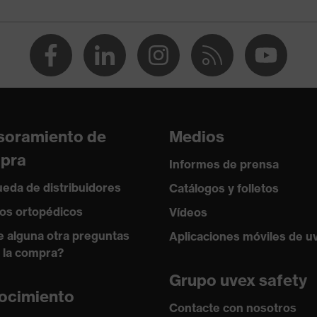
ejo entre 150 y 250 N, Resistencia a la penetración de
agudos, Absorción de impactos verticales
istencia al frío de hasta -30 °C
soramiento de
Medios
pra
Informes de prensa
eda de distribuidores
Catálogos y folletos
os ortopédicos
Vídeos
e alguna otra preguntas
Aplicaciones móviles de u
 la compra?
Grupo uvex safety
ocimiento
Contacte con nosotros