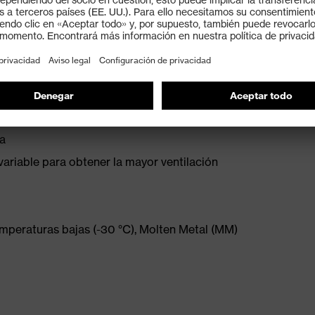
uste con rueda para conseguir un ancho regulable
11)
 puntos garantiza una adaptación perfecta y la mayor
abeza
za
variable para obtener la mayor ventilación
mperaturas bajas (-30 °C), Molten Metal (MM)