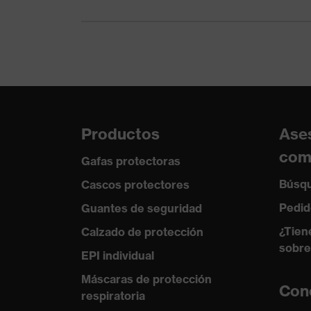
Tipo de producto
casco industrial
Longitud de la visera
Visera corta
Protección contra
Abertura para el barbuqu
riesgos mecánicos
objetos afilados y punti
Protección contra
Resistencia a llama, Res
riesgos térmicos
Productos
Ase
com
Gafas protectoras
Búsqu
Cascos protectores
Pedid
Guantes de seguridad
¿Tien
Calzado de protección
sobre
EPI individual
Máscaras de protección
Con
respiratoria