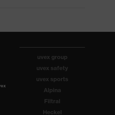
uvex group
uvex safety
uvex sports
vex
Alpina
Filtral
Heckel