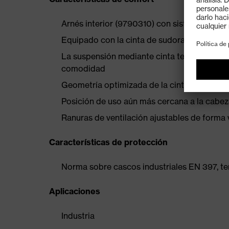
Arnés interior (9790310) con sistema de aj
Equipado con la cinta de sudoración (97903
La suspensión mediante cinta textil de seis
comodidad
Geometría optimizada de la cinta para la c
Posición de uso aún más cercana a la cabe
Ranuras de ventilación ajustables de forma 
Características de protección
Norma sobre cascos industriales EN 397, te
Aplicaciones
Industria