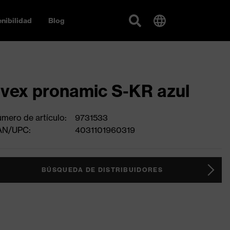
nibilidad
Blog
vex pronamic S-KR azul
mero de artículo:
9731533
AN/UPC:
4031101960319
BÚSQUEDA DE DISTRIBUIDORES