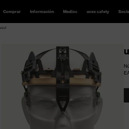
Comprar
Información
Medios
uvex safety
Soste
azul
u
Nú
E