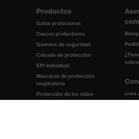
Productos
Ase
com
Gafas protectoras
Búsqu
Cascos protectores
Pedid
Guantes de seguridad
¿Tien
Calzado de protección
sobre
EPI individual
Máscaras de protección
Con
respiratoria
uvex
Protección de los oídos
Norma
Ropa de protección y ropa de
trabajo
Certi
Asesoramiento de