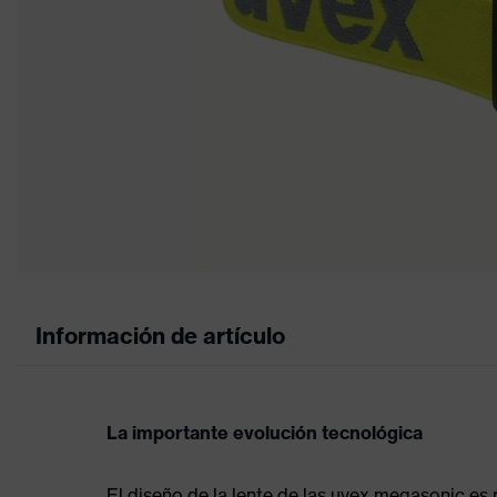
Información de artículo
La importante evolución tecnológica
El diseño de la lente de las uvex megasonic es