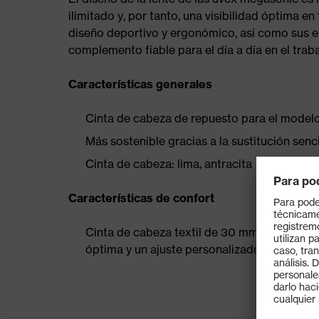
ilimitado y, por tanto, una visibilidad óptima e
diseño deportivo y ergonómico, así como sus e
complemento fiable para el día a día en el traba
Características generales
Cinta de cabeza de repuesto para el model
Más sostenible gracias a la sustitución senc
Cinta de cabeza: lima, antracita
Características de confort
Cinta de cabeza textil de 30 mm de anchura 
óptima y un ajuste personalizado