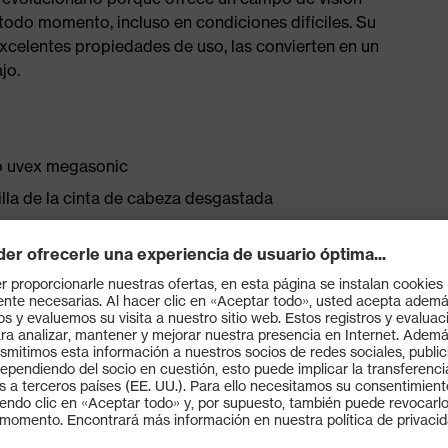
n todo momento, incluso en condiciones difíciles. Su
xcelentes propiedades de uso, las convierten en un
jo.
o uvex megasonic
illa de la cinta de cabeza desgastada
y con longitud ajustable para ofrecer una sujeción