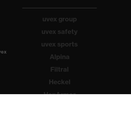
uvex group
uvex safety
uvex sports
vex
Alpina
Filtral
Heckel
HexArmor
Rainer Winter Stiftung