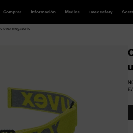
Comprar
Información
Medios
uvex safety
Soste
to uvex megasonic
C
u
Nú
E