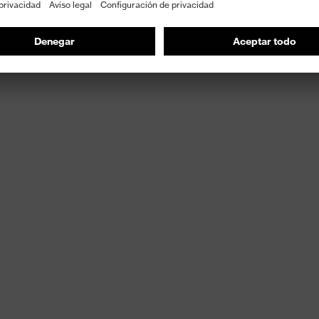
ima
o
beza con ajuste longitudinal
s
inuo, De tela, diadema de repuesto para el modelo uvex
(CB)