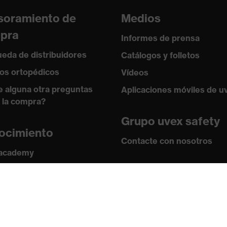
soramiento de
Medios
pra
Informes de prensa
eda de distribuidores
Catálogos y folletos
os ortopédicos
Vídeos
e alguna otra preguntas
Aplicaciones móviles de u
 la compra?
Grupo uvex safety
ocimiento
Contacte con nosotros
 academy
s y directrices
Contacto
ficados
Ofertas de trabajo
Aviso legal