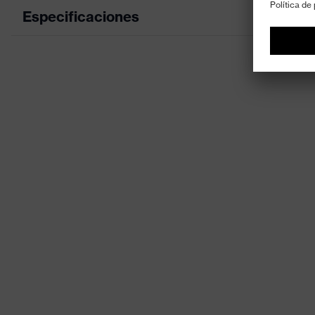
Especificaciones
Color de marketing
antracita, l
color de búsqueda (filtro)
gris, amarill
Equipamiento
Cinta de ca
Denominación de familia de
Accessorie
productos
Ajuste cont
Propiedades de Accesorios
megasonic 
Sexo
-
Material de la cinta para la cabeza
Sintético
Clase de producto
Accesorios