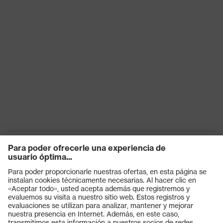
Búsqueda de
color(filtro) de
transparente
la lente
Transmisión
91%
Protección UV
UV400
Tecnología multicomponente,
Tecnología
Tecnología de recubrimiento
uvex
uvex supravision
Denominación
de familia de
uvex astrospec 2.0
productos
Productos
Gafas protectoras