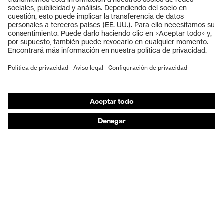
Cascos protectores
Guantes de seguridad
Calzado de protección
EPI individual
Máscaras de protección respiratoria
Protección de los oídos
Ropa de protección y ropa de trabajo
Asesoramiento de productos
De la cabeza a los pies: uvex Safety Expert System
Protección para las manos: uvex Chemical Expert
System
Protección respiratoria: uvex Respiratory Expert