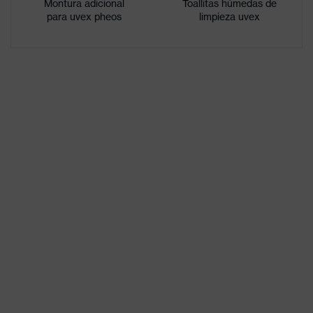
Montura adicional
exterior, Interior antiempañante,
Toallitas húmedas de
del
para uvex pheos
limpieza uvex
Resistente a los agentes
revestimiento
químicos
Características
del tintado de
Sin propiedades especiales
las lentes
Idoneidad para
seco, acumulación moderada de
el entorno de
suciedad, humedad media,
trabajo
limpieza
Sexo
Unisex
W 166 FT CE - 2C-1,2 W 1 FT KN
Identificación
CE
Material de la
plástico
patilla