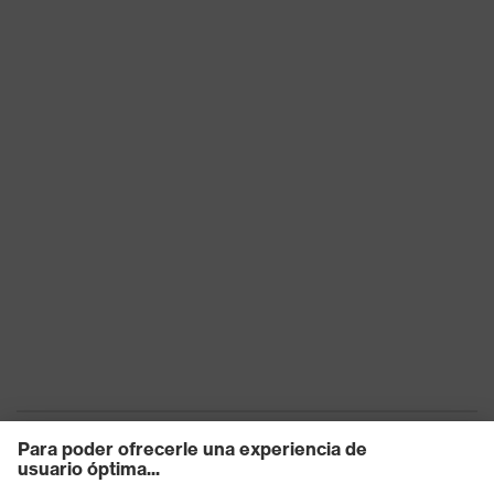
Tecnología multicomponente,
Tecnología
Tecnología de recubrimiento
uvex
uvex supravision