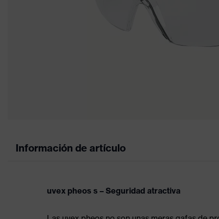
Información de artículo
uvex pheos s – Seguridad atractiva
Las uvex pheos no son unas meras gafas de pro