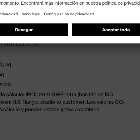
us Protection, por lo que el borde superior es biselado
n: 0.01 kg CO₂ eq
O₂ eq
eq
/2023
 de cálculo: IPCC 2021 GWP 100a (basado en ISO
nvent 3.8. Rango: cradle to customer. Los valores CO₂
e cálculo y pueden estar sujetos a cambios