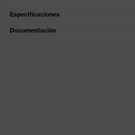
Especificaciones
Documentación
Color de marketing
gris, antracita
color de búsqueda (filtro)
gris
Hoja de datos
Equipamiento
Gafas de una len
Declaración de conformidad CE
Premios
German Design 
Portal de descarga de la declaración de c
Recubrimiento
uvex supravisio
Denominación de familia de
uvex pheos
productos
Características del
Muy resistente a
revestimiento
a los agentes q