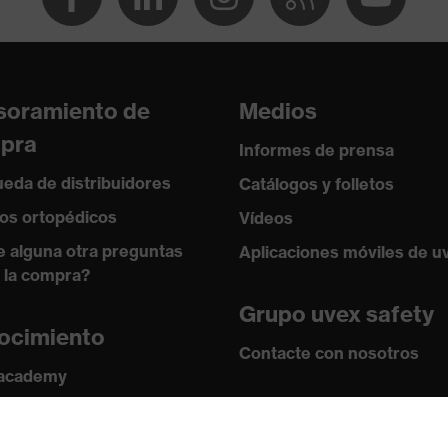
as estructuras faciales y las cabezas con formas más
cción
soramiento de
Medios
s
pra
Informes de prensa
eda de distribuidores
Catálogos y folletos
os ortopédicos
Vídeos
e alguna otra preguntas
Aplicaciones móviles de u
 la compra?
Grupo uvex safety
ocimiento
Contacte con nosotros
 academy
s y directrices
Contacto
icomponente, Tecnología de recubrimiento uvex supravision
ficados