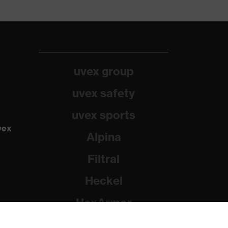
uvex group
uvex safety
uvex sports
vex
Alpina
Filtral
Heckel
HexArmor
Rainer Winter Stiftung