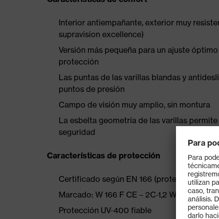
Interior antiempañante, exterior muy resist
supravision excellence)
Versión más pequeña para un ajuste óptimo e
protección
Las puntas de las varillas blandas y antides
puntos de presión
Campo de visión muy amplio, sin montura
La esbelta geometría de las varillas permit
seguridad
Características de protección
Certificado según EN 166 (protección individu
Marcado: W 166 F CE – 2C-1,2 W 1 FKN CE
Protección UV-400 fiable