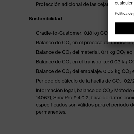
Protección adicional de las cejas con Eye pl
Sostenibilidad
Cradle-to-Customer: 0.18 kg CO₂ eq
Balance de CO₂ en el proceso de fabricació
Balance de CO₂ del material: 0.11 kg CO₂ eq
Balance de CO₂ en el transporte: 0.03 kg C
Balance de CO₂ del embalaje: 0.03 kg CO₂ 
Período de cálculo de la huella de CO₂: 02
Información legal, balance de CO₂: Método
14067), SimaPro 9.4.0.2, base de datos ecoi
especificados son válidos para el periodo d
permanentes.