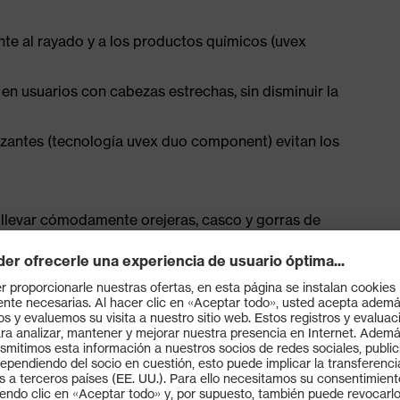
ente al rayado y a los productos químicos (uvex
n usuarios con cabezas estrechas, sin disminuir la
lizantes (tecnología uvex duo component) evitan los
e llevar cómodamente orejeras, casco y gorras de
al de los ojos) y EN 170 (filtros para ultravioleta)