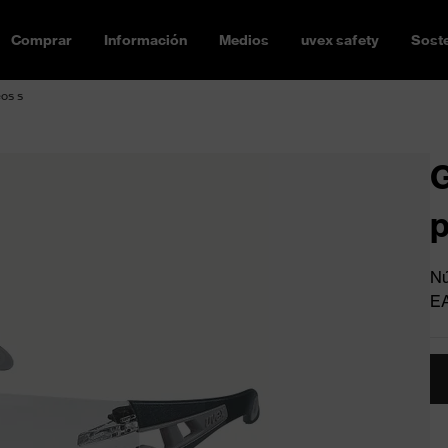
Comprar
Información
Medios
uvex safety
Soste
eos s
G
p
Nú
E