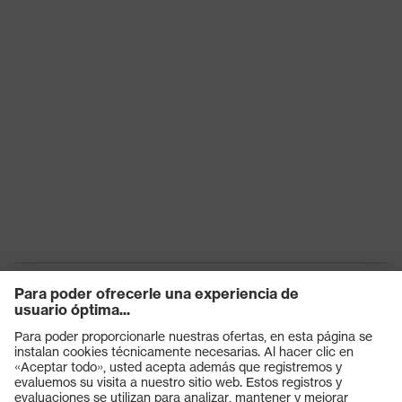
Búsqueda de
color(filtro) de
transparente
la lente
Transmisión
91%
Protección UV
UV400
Tecnología multicomponente,
Tecnología
Tecnología de recubrimiento
uvex
uvex supravision
Productos