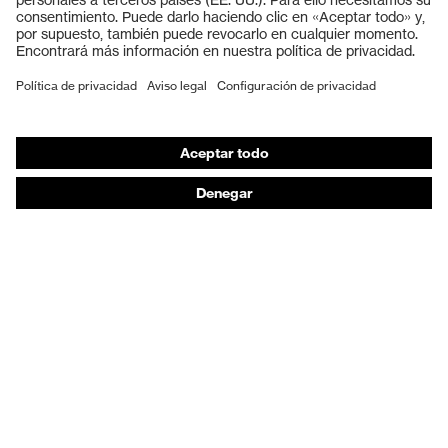
Guantes de seguridad
Calzado de protección
EPI individual
Máscaras de protección respiratoria
Protección de los oídos
Ropa de protección y ropa de trabajo
Asesoramiento de productos
De la cabeza a los pies: uvex Safety Expert System
Protección para las manos: uvex Chemical Expert
System
Protección respiratoria: uvex Respiratory Expert
System
Protección ocular: Configurador de gafas