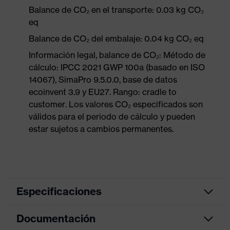
Balance de CO₂ en el transporte: 0.03 kg CO₂
eq
Balance de CO₂ del embalaje: 0.04 kg CO₂ eq
Información legal, balance de CO₂: Método de
cálculo: IPCC 2021 GWP 100a (basado en ISO
14067), SimaPro 9.5.0.0, base de datos
ecoinvent 3.9 y EU27. Rango: cradle to
customer. Los valores CO₂ especificados son
válidos para el periodo de cálculo y pueden
estar sujetos a cambios permanentes.
Especificaciones
Documentación
color de
búsqueda
azul