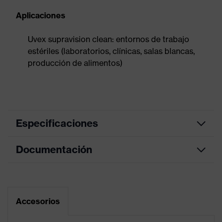
Aplicaciones
Uvex supravision clean: entornos de trabajo
estériles (laboratorios, clínicas, salas blancas,
producción de alimentos)
Especificaciones
Documentación
Gafas de una lente, Posibilidad
de cambio de lentes, Cinta de
cabeza con ajuste longitudinal,
Geometría innovadora de las
Hoja de datos
Equipamiento
lentes, Revolucionario campo de
visión optimizado al máximo, Con
Accesorios
Declaración de conformidad CE
ventilación abajo, Con ventilación
arriba