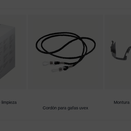
onformidad CE
 el exterior, Interior antiempañante, Resistente a los agentes
nocimiento de los colores de señalización, Reducción de la
 limpieza
Montura a
Cordón para gafas uvex
N CE