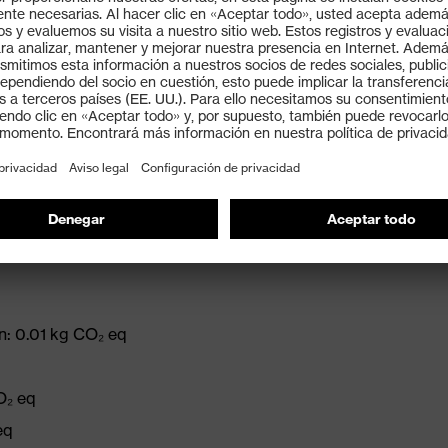
cular individual) y EN 172 (filtro de protección solar
N CE
eligrosas radiaciones UVA y UVB de hasta 400 nm
es artificiales en un 50 % hasta 450 nm.
n: 0.01 kg CO₂ eq
O₂ eq
eq