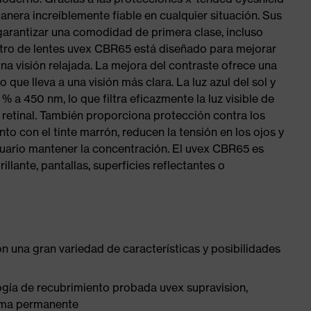
manera increíblemente fiable en cualquier situación. Sus
 garantizar una comodidad de primera clase, incluso
ltro de lentes uvex CBR65 está diseñado para mejorar
 una visión relajada. La mejora del contraste ofrece una
 que lleva a una visión más clara. La luz azul del sol y
% a 450 nm, lo que filtra eficazmente la luz visible de
o retinal. También proporciona protección contra los
to con el tinte marrón, reducen la tensión en los ojos y
suario mantener la concentración. El uvex CBR65 es
illante, pantallas, superficies reflectantes o
 una gran variedad de características y posibilidades
gía de recubrimiento probada uvex supravision,
orma permanente