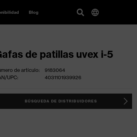
nibilidad
Blog
afas de patillas uvex i-5
mero de artículo:
9183064
AN/UPC:
4031101939926
BÚSQUEDA DE DISTRIBUIDORES