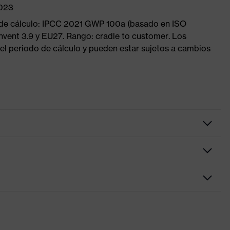
2023
 de cálculo: IPCC 2021 GWP 100a (basado en ISO
nvent 3.9 y EU27. Rango: cradle to customer. Los
el periodo de cálculo y pueden estar sujetos a cambios
ndas para la frente y el puente nasal montadas directamente
longitudinal, Protección adicional área de las cejas, Extremos
 suaves, Patilla de inclinación ajustable, Protección lateral