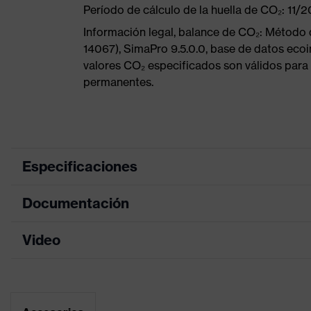
Período de cálculo de la huella de CO₂: 11/
Información legal, balance de CO₂: Método
14067), SimaPro 9.5.0.0, base de datos ecoi
valores CO₂ especificados son válidos para 
permanentes.
Especificaciones
Documentación
color de
búsqueda
negro, blanco
(filtro)
Video
Hoja de datos
Gafas de una lente, Piezas bla
en la lente, Patilla con ajuste 
Equipamiento
Declaración de conformidad CE
de las patillas antideslizantes y
integrada