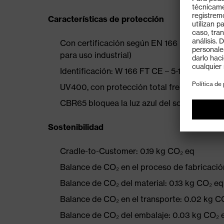
Características de protección
Con certificación según EN 166 (protección o
para uso industrial)
Identificación: W 166 FT CE – 5-1,4 W1 FTK
UV400, con protección total frente a las p
CBR65 bloquea la luz azul del sol y de fuent
Sostenibilidad
Cradle-to-Customer: 0.19 kg CO₂ eq
Balance de CO₂ en el proceso de fabricació
Balance de CO₂ del material: 0.13 kg CO₂ eq
Balance de CO₂ en el transporte: 0.02 kg C
Balance de CO₂ del embalaje: 0.03 kg CO₂ 