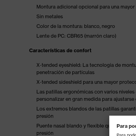
Montura adicional opcional para una mayor pr
Sin metales
Color de la montura: blanco, negro
Lente de PC: CBR65 (marrón claro)
Características de confort
X-tended eyeshield: La tecnología de montur
penetración de partículas
X-tended sideshield para una mayor protecci
Las patillas ergonómicas con varios niveles 
personalizar en gran medida para ajustarse 
Los extremos blandos de las patillas garan
presión
Puente nasal blando y flexible que se adapta 
presión