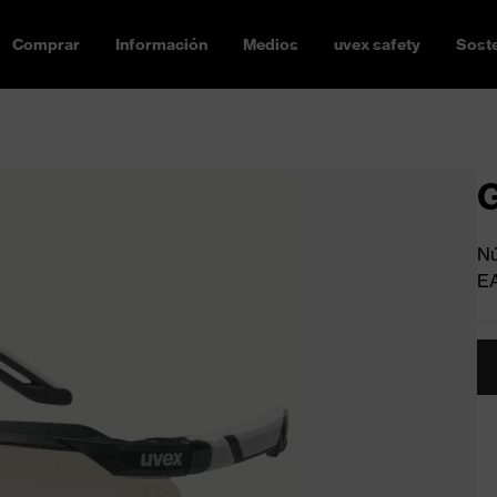
Comprar
Información
Medios
uvex safety
Soste
G
Nú
E