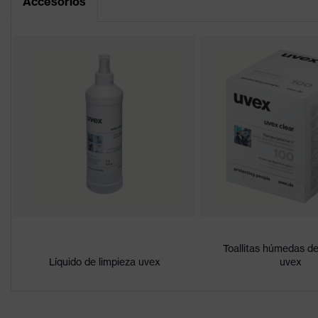
Accesorios
Portal de descarga de la declaración de c
Recubrimiento
uvex supravision excellence
Denominación
de familia de
uvex i-5
productos
Características
Muy resistente a la abrasión en
del
químicos
revestimiento
Características
Incremento del contraste, Reco
del tintado de
luz azul
las lentes
Sexo
Unisex
Toallitas húmedas de
Líquido de limpieza uvex
uvex
Identificación
W 166 FT CE - 5-1,4 W 1 FT K
Material de la