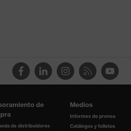
1:2000 + A2:2001
soramiento de
Medios
pra
Informes de prensa
eda de distribuidores
Catálogos y folletos