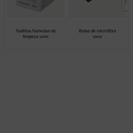
Muy resistente a la abrasión en el
Características
exterior, Interior antiempañante,
del
Resistente a los agentes
revestimiento
químicos
Toallitas húmedas de
Bolsa de microfibra
limpieza uvex
uvex
Características
Reconocimiento de los colores
del tintado de
de señalización
las lentes
Idoneidad para
seco, acumulación moderada de
el entorno de
suciedad, humedad media,
trabajo
limpieza
Sexo
Unisex
W 166 FT CE - 5-2,5 W 1 FT KN
Identificación
CE
Material de la
plástico