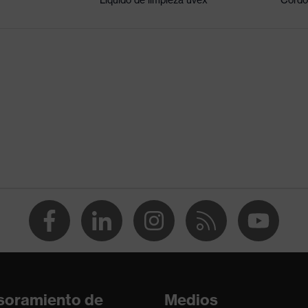
 1 FT KN CE
 equilibrada
co reciclado
21-1:2022, EN 170:2002
ersal
soramiento de
Medios