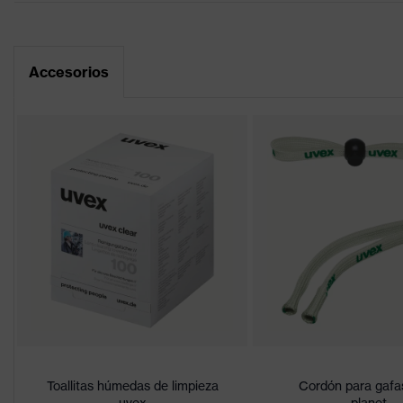
Gafas de una lente, Extre
Equipamiento
Hoja de datos
blando, Puente nasal aju
Accesorios
Recubrimiento
uvex supravision excelle
Declaración de conformidad CE
Denominación de
Portal de descarga de la declaración de c
uvex sportstyle
familia de productos
Características del
Muy resistente a la abras
revestimiento
agentes químicos
Características del
Reconocimiento de los co
tintado de las lentes
Idoneidad para el
seco, acumulación moder
entorno de trabajo
color de búsqueda
verde, marrón
(filtro)
Toallitas húmedas de limpieza
Cordón para gafa
uvex
planet