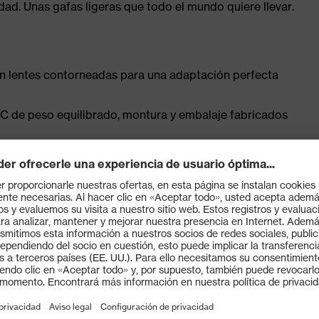
dad. Unas gafas ligeras que todo el mundo quiere llevar.
on lentes contorneadas para una adaptación perfecta
PC de peso equilibrado, montura y embalaje fabricados
gía de recubrimiento uvex supravision de eficacia
nte y resistente a la abrasión
na de la frente con patillas ergonómicas de extremos