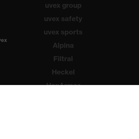
uvex group
uvex safety
uvex sports
vex
Alpina
Filtral
Heckel
HexArmor
Rainer Winter Stiftung
dad