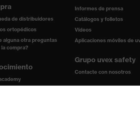
pra
Informes de prensa
eda de distribuidores
Catálogos y folletos
os ortopédicos
Vídeos
e alguna otra preguntas
Aplicaciones móviles de u
 la compra?
Grupo uvex safety
ocimiento
Contacte con nosotros
 academy
s y directrices
Contacto
ficados
nte, Tecnología de recubrimiento uvex supravision
Ofertas de trabajo
Aviso legal
Política de privaci