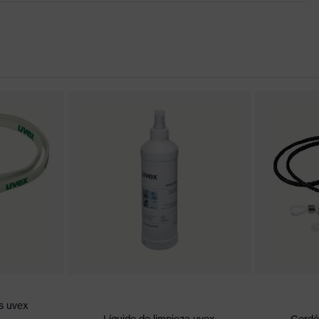
mos de las patillas antideslizantes y suaves, Puente nasal
stable, Geometría innovadora de las lentes
nce
onformidad CE
ión en el exterior, Interior antiempañante, Resistente a los
lores de señalización
ada de suciedad, humedad media, limpieza
s uvex
Líquido de limpieza uvex
Cordó