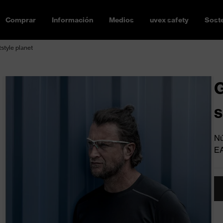
Comprar
Información
Medios
uvex safety
Soste
tstyle planet
G
s
Nú
E