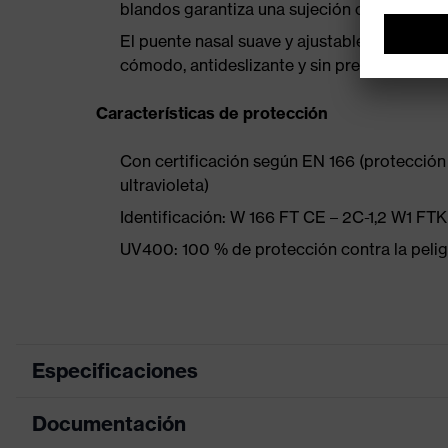
blandos garantiza una sujeción cómoda y se
El puente nasal suave y ajustable permite qu
cómodo, antideslizante y sin presión
Características de protección
Con certificación según EN 166 (protección o
ultravioleta)
Identificación: W 166 FT CE – 2C-1,2 W1 FT
UV400: 100 % de protección contra la peli
Especificaciones
Documentación
Color de marketing
beige, verde