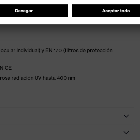
gura sin puntos de presión
e las gafas se adapten al usuario y garantiza un ajuste
cular individual) y EN 170 (filtros de protección
KN CE
grosa radiación UV hasta 400 nm