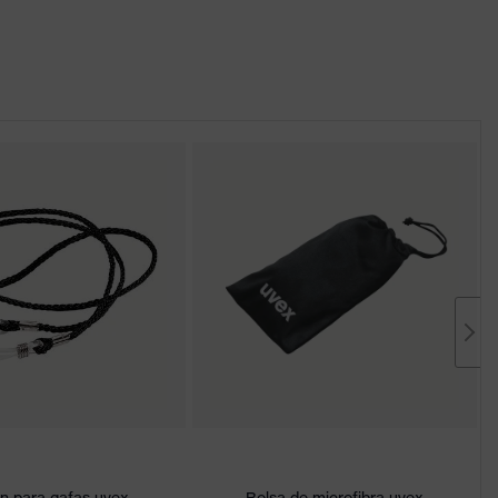
n para gafas uvex
Bolsa de microfibra uvex