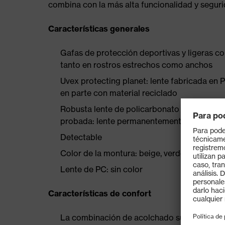
combina con la más alta funcionalidad y seguri
Características generales
Gafas de protección deportivas y ligeras c
tanto en rostros estrechos como anchos
Uvex protecting planet: lente fabricada en 
en parte con material reciclado
Robusta lente de policarbonato con tecnolo
probada: lente permanentemente antiempaña
Detectable
Color de la montura: beige, verde
Lente de PC: sin color
Características de confort
La combinación de acolchado suave en la zo