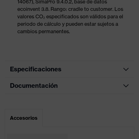
14067), SimaPro 9.4.0.2, base de datos
ecoinvent 3.8. Rango: cradle to customer. Los
valores CO₂ especificados son válidos para el
periodo de cálculo y pueden estar sujetos a
cambios permanentes.
Especificaciones
Documentación
Color de
antracita, jade
marketing
Hoja de datos
color de
búsqueda
gris, verde
Accesorios
(filtro)
Declaración de conformidad CE
Gafas de una lente, Patillas sin
Portal de descarga de la declaración de