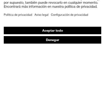
Calzado de protección
EPI individual
Máscaras de protección respiratoria
Protección de los oídos
Ropa de protección y ropa de trabajo
Asesoramiento de productos
De la cabeza a los pies: uvex Safety Expert System
Protección para las manos: uvex Chemical Expert
System
Protección respiratoria: uvex Respiratory Expert
System
Protección ocular: Configurador de gafas
protectoras