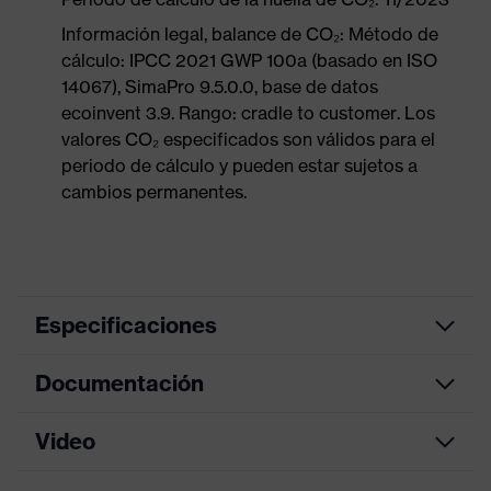
Información legal, balance de CO₂: Método de
cálculo: IPCC 2021 GWP 100a (basado en ISO
14067), SimaPro 9.5.0.0, base de datos
ecoinvent 3.9. Rango: cradle to customer. Los
valores CO₂ especificados son válidos para el
periodo de cálculo y pueden estar sujetos a
cambios permanentes.
Especificaciones
Documentación
Color de
azul, antracita
marketing
Video
Hoja de datos
color de
búsqueda
gris, azul