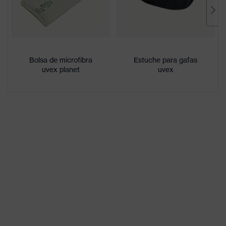
Denominación
de familia de
uvex suxxeed
productos
Bolsa de microfibra
Muy resistente a la abrasión en el
Estuche para gafas
Características
uvex planet
uvex
exterior, Interior antiempañante,
del
Resistente a los agentes
revestimiento
químicos
Características
Reconocimiento de los colores
del tintado de
de señalización
las lentes
Idoneidad para
seco, acumulación moderada de
el entorno de
suciedad, humedad media,
trabajo
limpieza
Sexo
Unisex