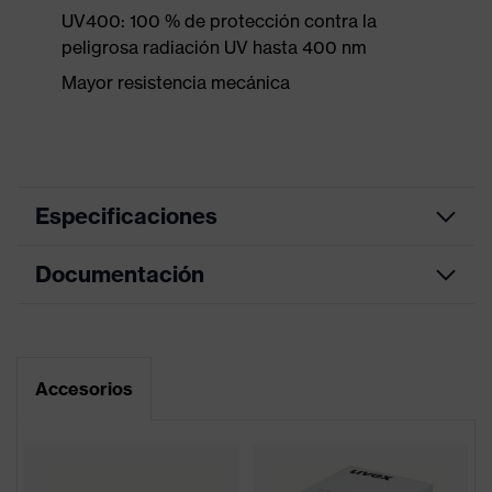
UV400: 100 % de protección contra la
peligrosa radiación UV hasta 400 nm
Mayor resistencia mecánica
Especificaciones
Documentación
Color de
gris, lima
marketing
Hoja de datos
color de
búsqueda
gris, verde
Accesorios
(filtro)
Declaración de conformidad CE
Gafas de una lente, Cinta de
Equipamiento
Portal de descarga de la declaración de
cabeza con ajuste longitudinal
conformidad CE