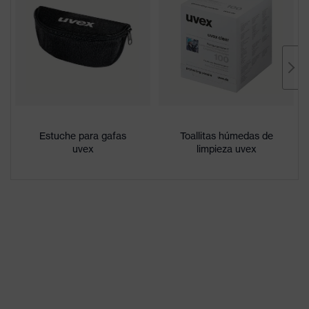
Recubrimiento
uvex supravision excellence
Denominación
de familia de
uvex u-sonic
productos
Muy resistente a la abrasión en el
Características
exterior, Interior antiempañante,
del
Estuche para gafas
Resistente a los agentes
Toallitas húmedas de
revestimiento
uvex
limpieza uvex
químicos
Características
del tintado de
Sin propiedades especiales
las lentes
Sexo
Unisex
W 166 34 B CE - 2C-1,2 W 1 B
Identificación
KN CE