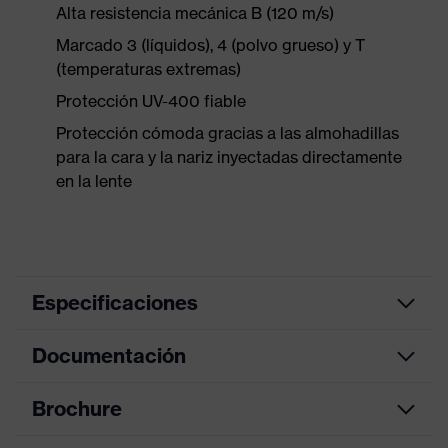
Alta resistencia mecánica B (120 m/s)
Marcado 3 (líquidos), 4 (polvo grueso) y T
(temperaturas extremas)
Protección UV-400 fiable
Protección cómoda gracias a las almohadillas
para la cara y la nariz inyectadas directamente
en la lente
Especificaciones
Documentación
color de
búsqueda
negro, blanco
(filtro)
Brochure
Hoja de datos
Gafas de una lente, Cinta de