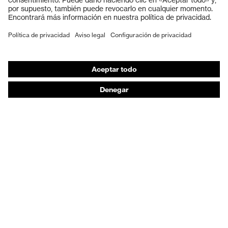
Calzado de protección
EPI individual
Máscaras de protección respiratoria
Protección de los oídos
Ropa de protección y ropa de trabajo
Asesoramiento de productos
De la cabeza a los pies: uvex Safety Expert System
Protección para las manos: uvex Chemical Expert
System
Protección respiratoria: uvex Respiratory Expert
System
Protección ocular: Configurador de gafas
protectoras