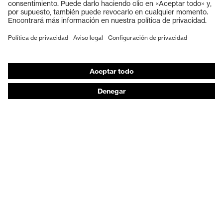
Guantes de seguridad
Calzado de protección
EPI individual
Máscaras de protección respiratoria
Protección de los oídos
Ropa de protección y ropa de trabajo
Asesoramiento de productos
De la cabeza a los pies: uvex Safety Expert System
Protección para las manos: uvex Chemical Expert
System
Protección respiratoria: uvex Respiratory Expert
System
Protección ocular: Configurador de gafas