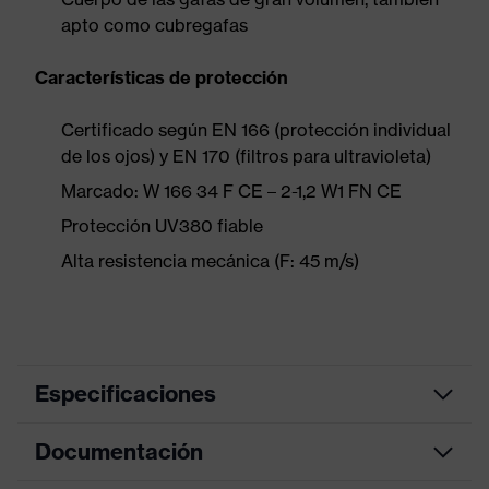
apto como cubregafas
Características de protección
Certificado según EN 166 (protección individual
de los ojos) y EN 170 (filtros para ultravioleta)
Marcado: W 166 34 F CE – 2-1,2 W1 FN CE
Protección UV380 fiable
Alta resistencia mecánica (F: 45 m/s)
Especificaciones
Documentación
color de
búsqueda
gris, transparente