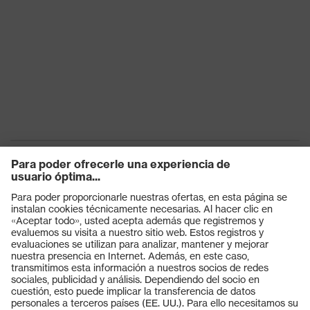
Tecnología uvex
Tecnología multicomponente
Productos
Gafas protectoras
Cascos protectores