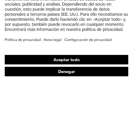
Cascos protectores
Guantes de seguridad
Calzado de protección
EPI individual
Máscaras de protección respiratoria
Protección de los oídos
Ropa de protección y ropa de trabajo
Asesoramiento de productos
De la cabeza a los pies: uvex Safety Expert System
Protección para las manos: uvex Chemical Expert
System
Protección respiratoria: uvex Respiratory Expert